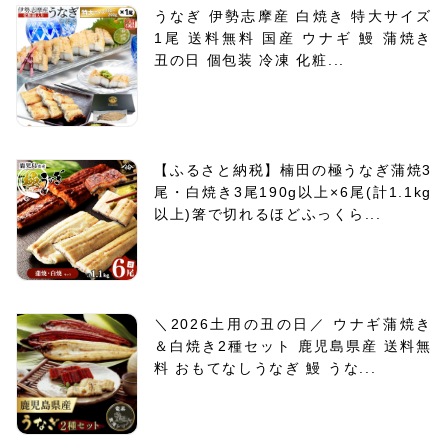
うなぎ 伊勢志摩産 白焼き 特大サイズ
1尾 送料無料 国産 ウナギ 鰻 蒲焼き
丑の日 個包装 冷凍 化粧...
【ふるさと納税】楠田の極うなぎ蒲焼3
尾・白焼き3尾190g以上×6尾(計1.1kg
以上)箸で切れるほどふっくら...
＼2026土用の丑の日／ ウナギ蒲焼き
＆白焼き2種セット 鹿児島県産 送料無
料 おもてなしうなぎ 鰻 うな...