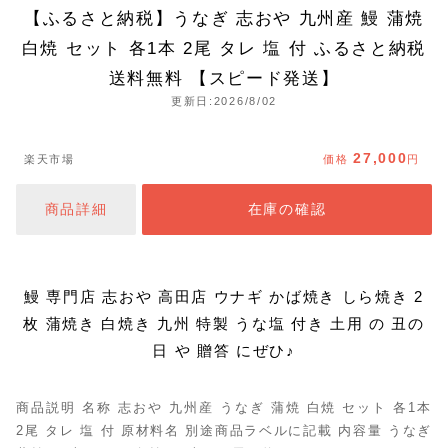
【ふるさと納税】うなぎ 志おや 九州産 鰻 蒲焼
白焼 セット 各1本 2尾 タレ 塩 付 ふるさと納税
送料無料 【スピード発送】
更新日:2026/8/02
27,000
楽天市場
価格
円
商品詳細
在庫の確認
鰻 専門店 志おや 高田店 ウナギ かば焼き しら焼き 2
枚 蒲焼き 白焼き 九州 特製 うな塩 付き 土用 の 丑の
日 や 贈答 にぜひ♪
商品説明 名称 志おや 九州産 うなぎ 蒲焼 白焼 セット 各1本
2尾 タレ 塩 付 原材料名 別途商品ラベルに記載 内容量 うなぎ