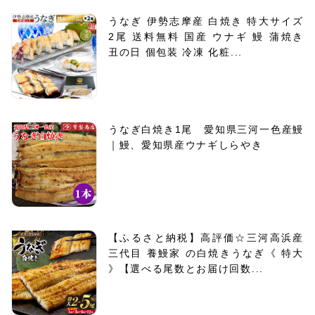
うなぎ 伊勢志摩産 白焼き 特大サイズ
2尾 送料無料 国産 ウナギ 鰻 蒲焼き
丑の日 個包装 冷凍 化粧...
うなぎ白焼き1尾 愛知県三河一色産鰻
｜鰻、愛知県産ウナギしらやき
【ふるさと納税】高評価☆三河高浜産
三代目 養鰻家 の白焼きうなぎ《 特大
》【選べる尾数とお届け回数...