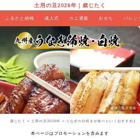
土用の丑2026年
｜
歳じたく
ふるさと納税
成人式
カニ通販
おせち
バレン
提供：楽天市場
歳じたく
>
土用の丑2026年
>
うなぎの白焼きが食べたい！おすすめお
本ページはプロモーションを含みます