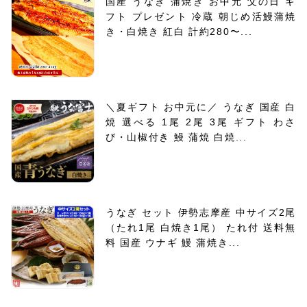
国産 うなぎ 蒲焼き お中元 父の日 ギ
フト プレゼント 冷蔵 朝じめ活鰻蒲焼
き・白焼き 紅白 計約280〜...
＼夏ギフト お中元に／ うなぎ 国産 白
焼 選べる 1尾 2尾 3尾 ギフト わさ
び・山椒付き 鰻 蒲焼 白焼...
うなぎ セット 伊勢志摩産 中サイズ2尾
（たれ1尾 白焼き1尾） たれ付 送料無
料 国産 ウナギ 鰻 蒲焼き...