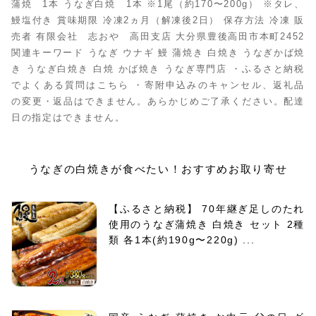
蒲焼 1本 うなぎ白焼 1本 ※1尾（約170〜200g） ※タレ、
鰻塩付き 賞味期限 冷凍2ヵ月（解凍後2日） 保存方法 冷凍 販
売者 有限会社 志おや 高田支店 大分県豊後高田市本町2452
関連キーワード うなぎ ウナギ 鰻 蒲焼き 白焼き うなぎかば焼
き うなぎ白焼き 白焼 かば焼き うなぎ専門店 ・ふるさと納税
でよくある質問はこちら ・寄附申込みのキャンセル、返礼品
の変更・返品はできません。あらかじめご了承ください。配達
日の指定はできません。
うなぎの白焼きが食べたい！おすすめお取り寄せ
【ふるさと納税】 70年継ぎ足しのたれ
使用のうなぎ蒲焼き 白焼き セット 2種
類 各1本(約190g〜220g) ...