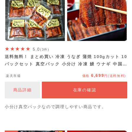
5.0
(3件)
送料無料！ まとめ買い 冷凍 うなぎ 蒲焼 100gカット 10
パックセット 真空パック 小分け 冷凍 鰻 ウナギ 中国産
うなぎ蒲焼食べきりパック 解凍するだけ
6,699
楽天市場
価格
円(送料無料)
商品詳細
在庫の確認
小分け真空パックなので調理しやすい商品です。