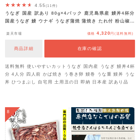
4.55
(11件)
うなぎ 国産 訳あり 80g×4パック 鹿児島県産 鰻丼4杯分
国産うなぎ 鰻 ウナギ うなぎ蒲焼 蒲焼き たれ付 粉山椒付
湯煎 電子レンジ可 レンチン ギフト 熨斗対応 高級食材 土
4,320
楽天市場
価格
円(送料無料)
用の丑の日 お中元 御中元 贈り物 贈答用 土用の日 丑の日
冷凍 わけあり アウトレット 2026
商品詳細
在庫の確認
送料無料 使いやすいカットうなぎ 国内産 うなぎ 鰻丼4杯
分 4人分 四人前 かば焼き う巻き卵 鰻巻 うな重 鰻丼 うな
丼 ひつまぶし 自宅用 土用丑の日 即納 日本産 訳あり品
8