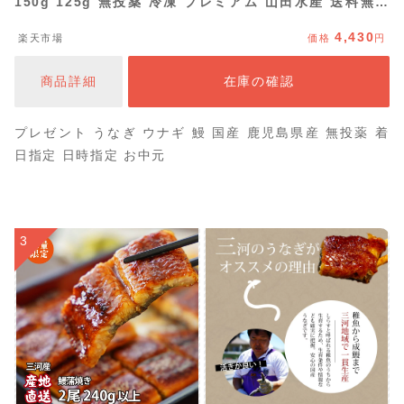
150g 125g 無投薬 冷凍 プレミアム 山田水産 送料無料
土用丑の日 お中元 夏ギフト unagi
4,430
楽天市場
価格
円
商品詳細
在庫の確認
プレゼント うなぎ ウナギ 鰻 国産 鹿児島県産 無投薬 着
日指定 日時指定 お中元
3