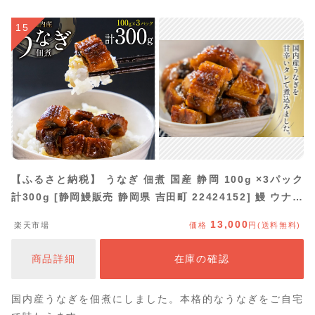
15
【ふるさと納税】 うなぎ 佃煮 国産 静岡 100g ×3パック
計300g [静岡鰻販売 静岡県 吉田町 22424152] 鰻 ウナギ
真空パック つまみ 酒の肴 惣菜 おかず ご飯のお供 国内産
13,000
楽天市場
価格
円(送料無料)
冷凍 ◎
商品詳細
在庫の確認
国内産うなぎを佃煮にしました。本格的なうなぎをご自宅