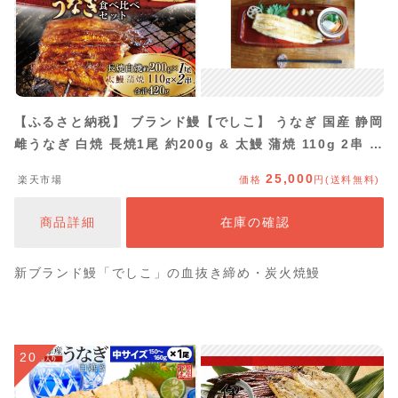
【ふるさと納税】 ブランド鰻【でしこ】 うなぎ 国産 静岡
雌うなぎ 白焼 長焼1尾 約200g & 太鰻 蒲焼 110g 2串 計
420g 食べ比べセット [ヤママツ村田商店 静岡県 吉田町
25,000
楽天市場
価格
円(送料無料)
22424602] 鰻 ウナギ unagi 白焼き 蒲焼き 雌鰻 雌 メス
でしこ 養鰻 静岡県産 真空パック 冷凍
商品詳細
在庫の確認
新ブランド鰻「でしこ」の血抜き締め・炭火焼鰻
20