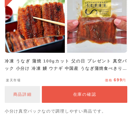
冷凍 うなぎ 蒲焼 100gカット 父の日 プレゼント 真空パ
ック 小分け 冷凍 鰻 ウナギ 中国産 うなぎ蒲焼食べきりパ
ック うなぎ蒲焼 食べきりサイズ うなぎのかば焼き ウナギ
699
楽天市場
価格
円
の蒲焼 鰻蒲焼 鰻の蒲焼うなぎの蒲焼き ウナギ ひつまぶし
丼
商品詳細
在庫の確認
小分け真空パックなので調理しやすい商品です。