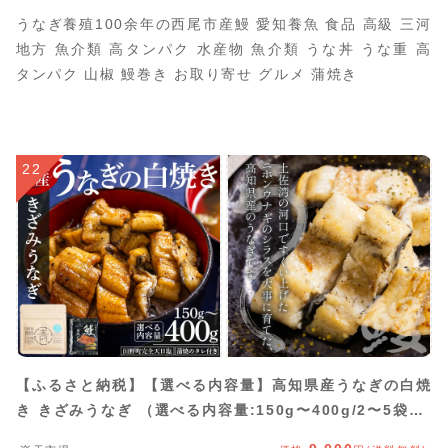
うなぎ養殖100余年の西尾市産鰻 愛知養魚 食品 高級 三河
地方 魚介類 高タンパク 水産物 魚介類 うな丼 うな重 高
タンパク 山椒 鰻巻き お取り寄せ グルメ 蒲焼き
22
【ふるさと納税】【選べる内容量】高知県産うなぎの白焼
き きざみうなぎ （選べる内容量:150g〜400g/2〜5袋）-
贈答用 簡単調理 お中元 父の日 鰻 ウナギ 魚介 unagi カ