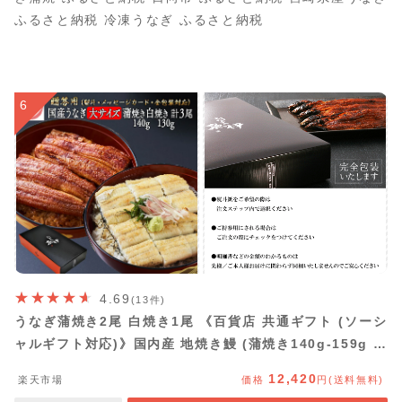
ふるさと納税 冷凍うなぎ ふるさと納税
6
4.69
(13件)
うなぎ蒲焼き2尾 白焼き1尾 《百貨店 共通ギフト (ソーシ
ャルギフト対応)》国内産 地焼き鰻 (蒲焼き140g-159g 白
焼き130g-149g) 炭焼きうなぎの魚伊 鰻 うなぎ ウナギ
12,420
楽天市場
価格
円(送料無料)
中元 歳暮 母の日 父の日 ギフト 土用丑 誕生日 プレゼン