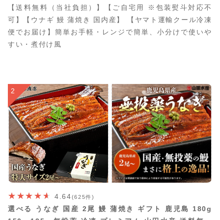
【送料無料（当社負担）】【ご自宅用 ※包装熨斗対応不
可】【ウナギ 鰻 蒲焼き 国内産】 【ヤマト運輸クール冷凍
便でお届け】簡単お手軽・レンジで簡単、小分けで使いや
すい・煮付け風
2
4.64
(625件)
選べる うなぎ 国産 2尾 鰻 蒲焼き ギフト 鹿児島 180g