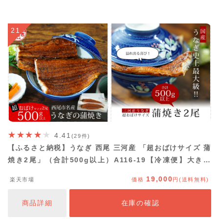
21
4.41
(29件)
【ふるさと納税】うなぎ 西尾 三河産 「超おばけサイズ 蒲
焼き2尾」（合計500g以上）A116-19【冷凍便】大きい
うなぎ 国産 西尾 三河産 愛知県産 鰻 ウナギ タレ付き た
19,000
楽天市場
価格
円(送料無料)
れセット 特大以上 海鮮 食品 三河地方 MB
商品詳細
在庫の確認