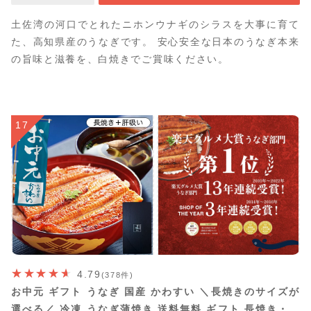
土佐湾の河口でとれたニホンウナギのシラスを大事に育て
た、高知県産のうなぎです。 安心安全な日本のうなぎ本来
の旨味と滋養を、白焼きでご賞味ください。
17
4.79
(378件)
お中元 ギフト うなぎ 国産 かわすい ＼長焼きのサイズが
選べる／ 冷凍 うなぎ蒲焼き 送料無料 ギフト 長焼き・本