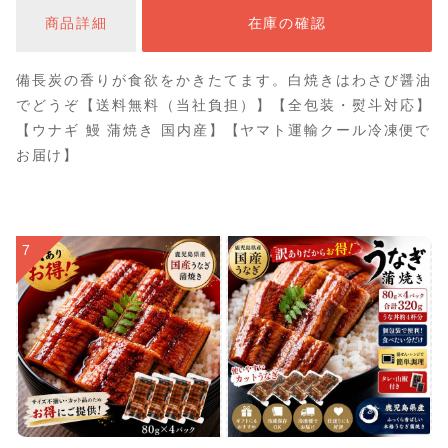
ト グルメ お祝 _
商品詳細
在庫の確認
備長炭の香りが食欲をかきたてます。白焼きはわさび醤油
でどうぞ【送料無料（当社負担）】【全包装・熨斗対応】
【ウナギ 鰻 蒲焼き 国内産】【ヤマト運輸クール冷凍便で
お届け】
7