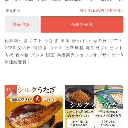
格肝吸い1食 【うなぎ屋かわすい】 グルメ 誕生日プレゼ
4,180
楽天市場
価格
円(送料無料)
ント ウナギ 鰻 ひつまぶし 内祝 5000円 以内 お礼 御中元
商品詳細
在庫の確認
化粧箱付きギフト うなぎ 国産 かわすい 母の日 ギフト
2026 父の日 蒲焼き ウナギ 送料無料 誕生日プレゼント
内祝 食べ物 グルメ 贈答 高級楽天ショップオブザイヤー3
年連続受賞！
18