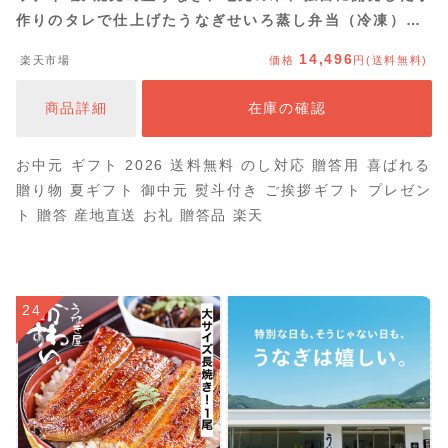
作りのタレで仕上げたうなぎせいろ蒸し弁当（冷凍）〔6
個〕 南竹鰻加工(有)・鹿児島県
14,496
楽天市場
価格
円(送料無料)
商品詳細
在庫の確認
お中元 ギフト 2026 送料無料 のし対応 贈答用 喜ばれる
贈り物 夏ギフト 御中元 熨斗付き ご挨拶ギフト プレゼン
ト 贈答 産地直送 お礼 贈答品 楽天
24