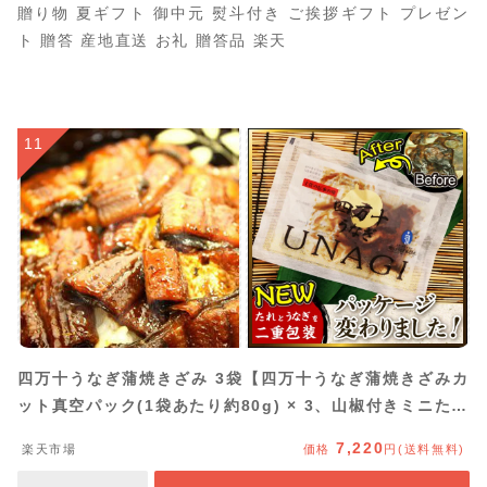
贈り物 夏ギフト 御中元 熨斗付き ご挨拶ギフト プレゼン
ト 贈答 産地直送 お礼 贈答品 楽天
11
四万十うなぎ蒲焼きざみ 3袋【四万十うなぎ蒲焼きざみカ
ット真空パック(1袋あたり約80g) × 3、山椒付きミニたれ
(15ml) × 3】《冷凍・クール便》
7,220
楽天市場
価格
円(送料無料)