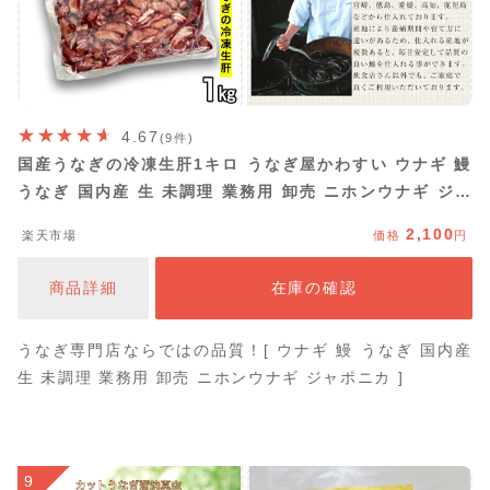
4.67
(9件)
国産うなぎの冷凍生肝1キロ うなぎ屋かわすい ウナギ 鰻
うなぎ 国内産 生 未調理 業務用 卸売 ニホンウナギ ジャ
ポニカ
2,100
楽天市場
価格
円
商品詳細
在庫の確認
うなぎ専門店ならではの品質！[ ウナギ 鰻 うなぎ 国内産
生 未調理 業務用 卸売 ニホンウナギ ジャポニカ ]
9