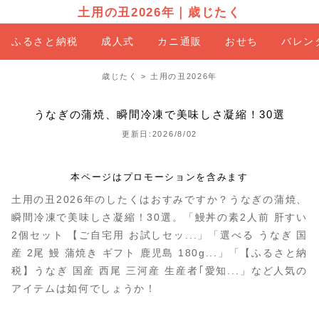
土用の丑2026年
｜
歳じたく
ふるさと納税
成人式
カニ通販
おせち
バレン
歳じたく
>
土用の丑2026年
うなぎの蒲焼、瞬間冷凍で美味しさ凝縮！30選
更新日:2026/8/02
本ページはプロモーションを含みます
土用の丑2026年のしたくはおすみですか？うなぎの蒲焼、
瞬間冷凍で美味しさ凝縮！30選。「鰻丼の素2人前 肝すい
2個セット 【ご自宅用 お試しセッ...」「選べる うなぎ 国
産 2尾 鰻 蒲焼き ギフト 鹿児島 180g...」「【ふるさと納
税】うなぎ 国産 西尾 三河産 生産者｢愛知...」など人気の
アイテムは如何でしょうか！