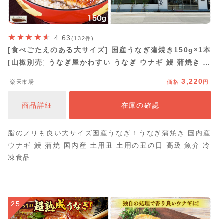
4.63
(132件)
[食べごたえのある大サイズ] 国産うなぎ蒲焼き150g×1本
[山椒別売] うなぎ屋かわすい うなぎ ウナギ 鰻 蒲焼き 国
内産 国産うなぎ 土用丑の日 冷凍食品 グルメ 食べ物 ひつ
3,220
楽天市場
価格
円
まぶし ちらし寿司 同梱 お歳暮 秋ギフト 食べ物 喜ばれる
贈答
商品詳細
在庫の確認
脂のノリも良い大サイズ国産うなぎ！うなぎ蒲焼き 国内産
ウナギ 鰻 蒲焼 国内産 土用丑 土用の丑の日 高級 魚介 冷
凍食品
25