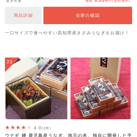
9,000
楽天市場
価格
円(送料無料)
ット ひつまぶし うな丼 美味しい タレ付き 個包装 真空パ
ック ギフト 高知県 香南市 【冷凍】 yw-0091
商品詳細
在庫の確認
一口サイズで食べやすい高知県産きざみうなぎをお届け！
23
4.0
(2件)
ウナギ 鰻 鹿児島産うなぎ、地元の米、独自に開発した手