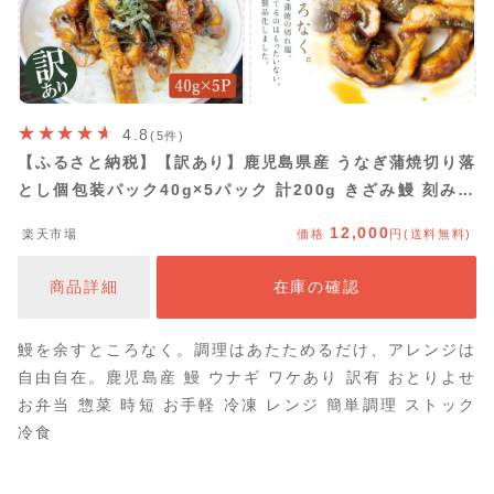
4.8
(5件)
【ふるさと納税】【訳あり】鹿児島県産 うなぎ蒲焼切り落
とし個包装パック40g×5パック 計200g きざみ鰻 刻み鰻
国産 ウナギ蒲焼き ウナギ 冷凍 うな丼 ひつまぶし 調理用
12,000
楽天市場
価格
円(送料無料)
ご自宅用 うざく 鰻玉 卵焼き 食品 お取り寄せグルメ おか
ず 惣菜 うなぎ専門店 万のせ 南さつま市
商品詳細
在庫の確認
鰻を余すところなく。調理はあたためるだけ、アレンジは
自由自在。鹿児島産 鰻 ウナギ ワケあり 訳有 おとりよせ
お弁当 惣菜 時短 お手軽 冷凍 レンジ 簡単調理 ストック
冷食