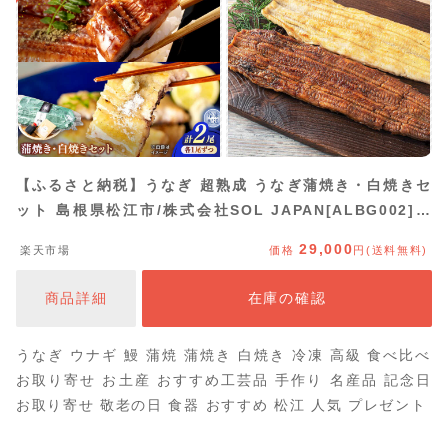
【ふるさと納税】うなぎ 超熟成 うなぎ蒲焼き・白焼きセ
ット 島根県松江市/株式会社SOL JAPAN[ALBG002]｜
おすすめ 人気 ウナギ 鰻 うなぎ 冷凍 かば焼き 蒲焼 蒲焼
29,000
楽天市場
価格
円(送料無料)
き 白焼き 白焼 お取り寄せ おかず 惣菜 人気 スタミナ セ
ット 高級 食べ比べ 島根県 市
商品詳細
在庫の確認
うなぎ ウナギ 鰻 蒲焼 蒲焼き 白焼き 冷凍 高級 食べ比べ
お取り寄せ お土産 おすすめ工芸品 手作り 名産品 記念日
お取り寄せ 敬老の日 食器 おすすめ 松江 人気 プレゼント