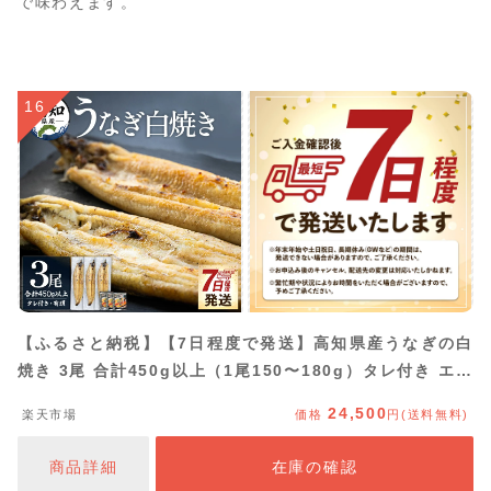
で味わえます。
16
【ふるさと納税】【7日程度で発送】高知県産うなぎの白
焼き 3尾 合計450g以上（1尾150〜180g）タレ付き エコ
包装 - 贈答用 簡単調理 お中元 父の日 訳あり 鰻 ウナギ
24,500
楽天市場
価格
円(送料無料)
有頭 蒲焼きのたれ unagi 簡易包装 家庭用 個包装 真空パ
ック 3尾 吉川水産 高知県 香南市【冷凍】
商品詳細
在庫の確認