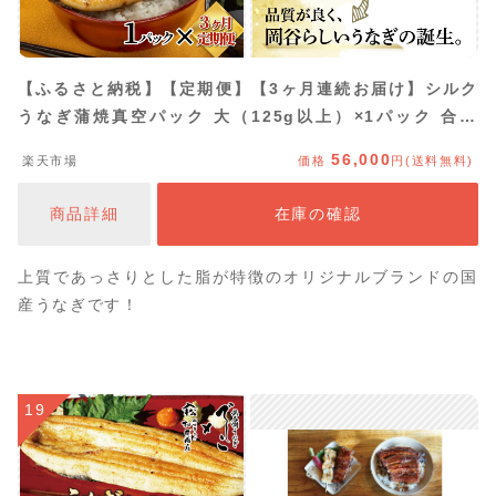
【ふるさと納税】【定期便】【3ヶ月連続お届け】シルク
うなぎ蒲焼真空パック 大（125g以上）×1パック 合計
375g以上 3パック | ＜やなのうなぎ観光荘＞ 鰻 ウナギ
56,000
楽天市場
価格
円(送料無料)
丑の日 定期便 蒲焼き かば焼き 個包装 小分け 冷凍 クー
ル便 国産 岡谷市 のし対応 時短調理 暑さ 対策
商品詳細
在庫の確認
上質であっさりとした脂が特徴のオリジナルブランドの国
産うなぎです！
19