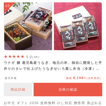
10
5.0
(2件)
ウナギ 鰻 鹿児島産うなぎ、地元の米、独自に開発した手
作りのタレで仕上げたうなぎせいろ蒸し弁当（冷凍）〔3
個〕 南竹鰻加工(有)・鹿児島県
8,198
楽天市場
価格
円(送料無料)
商品詳細
在庫の確認
お中元 ギフト 2026 送料無料 のし対応 贈答用 喜ばれる