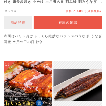
付き 備長炭焼き 小分け 土用丑の日 刻み鰻 刻みうなぎ う
なぎ 国産 鰻 ウナギ ひつまぶし 惣菜 個包装 内祝い ギフ
7,400
楽天市場
価格
円(送料無料)
ト 誕生日 お取り寄せ 贈答品 冷凍 送料無料 鯉家 タビグ
ルメ
商品詳細
在庫の確認
表面はパリッ身はふっくら絶妙なバランスのうなぎ うなぎ
国産 土用の丑の日 贈答
13