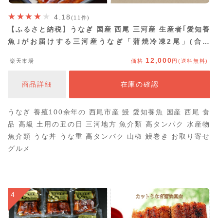
4.18
(11件)
【ふるさと納税】うなぎ 国産 西尾 三河産 生産者｢愛知養
魚｣がお届けする三河産うなぎ「蒲焼冷凍2尾」(合計
240g〜250g)・A092-15-c0【冷凍便】うなぎ 国産 三河
12,000
楽天市場
価格
円(送料無料)
産 日本産 愛知県産 西尾市 鰻 タレ付き たれセット 土用
の丑の日 丑の日 海鮮 MB
商品詳細
在庫の確認
うなぎ 養殖100余年の 西尾市産 鰻 愛知養魚 国産 西尾 食
品 高級 土用の丑の日 三河地方 魚介類 高タンパク 水産物
魚介類 うな丼 うな重 高タンパク 山椒 鰻巻き お取り寄せ
グルメ
4