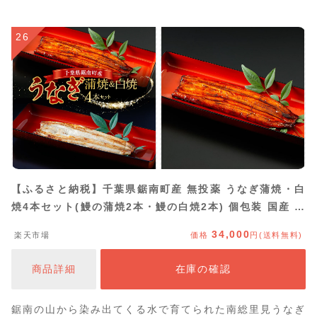
26
【ふるさと納税】千葉県鋸南町産 無投薬 うなぎ蒲焼・白
焼4本セット(鰻の蒲焼2本・鰻の白焼2本) 個包装 国産 養
殖 鰻 うなぎ ウナギ 蒲焼き 白焼き かば焼き 冷凍 千葉県
34,000
楽天市場
価格
円(送料無料)
鋸南町 F22X-186
商品詳細
在庫の確認
鋸南の山から染み出てくる水で育てられた南総里見うなぎ