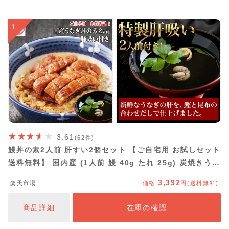
1
3.61
(62件)
鰻丼の素2人前 肝すい2個セット 【ご自宅用 お試しセット
送料無料】 国内産 (1人前 鰻 40g たれ 25g) 炭焼きうな
ぎの魚伊 鰻 うなぎ ウナギ 魚伊楽天市場限定 ご自宅用に
3,392
楽天市場
価格
円(送料無料)
簡易袋でお届け グルメ 【包装 熨斗紙 不可】_
商品詳細
在庫の確認