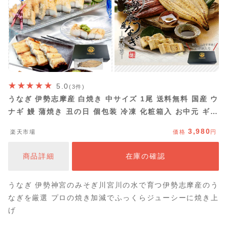
5.0
(3件)
うなぎ 伊勢志摩産 白焼き 中サイズ 1尾 送料無料 国産 ウ
ナギ 鰻 蒲焼き 丑の日 個包装 冷凍 化粧箱入 お中元 ギフ
ト
3,980
楽天市場
価格
円
商品詳細
在庫の確認
うなぎ 伊勢神宮のみそぎ川宮川の水で育つ伊勢志摩産のう
なぎを厳選 プロの焼き加減でふっくらジューシーに焼き上
げ