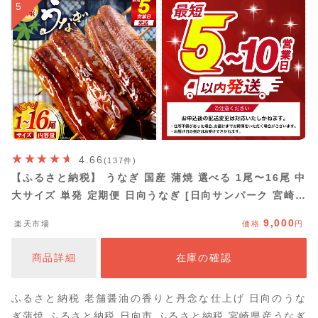
5
4.66
(137件)
【ふるさと納税】 うなぎ 国産 蒲焼 選べる 1尾〜16尾 中
大サイズ 単発 定期便 日向うなぎ [日向サンパーク 宮崎県
日向市 452061646] ふるさと納税 土用 丑の日 土用の丑
9,000
楽天市場
価格
円
の日 蒲焼き 長焼き ウナギ 鰻 冷凍 化粧箱入り ギフト鰻
楽 unagi
商品詳細
在庫の確認
ふるさと納税 老舗醤油の香りと丹念な仕上げ 日向のうな
ぎ蒲焼 ふるさと納税 日向市 ふるさと納税 宮崎県産うなぎ