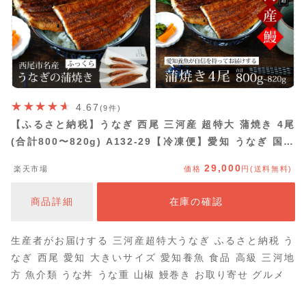
4.67
(9件)
【ふるさと納税】うなぎ 西尾 三河産 超特大 蒲焼き 4尾
(合計800〜820g) A132-29【冷凍便】愛知 うなぎ 国産
三河産 日本産 愛知県産 鰻 特大 タレ付き たれセット 西
29,000
楽天市場
価格
円(送料無料)
尾市 蒲焼 海鮮 食品 MB
商品詳細
在庫の確認
生産者がお届けする 三河産超特大うなぎ ふるさと納税 う
なぎ 西尾 愛知 大きいサイズ 愛知養魚 食品 高級 三河地
方 魚介類 うな丼 うな重 山椒 鰻巻き お取り寄せ グルメ