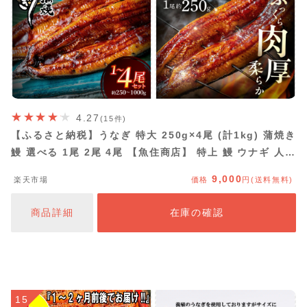
4.27
(15件)
【ふるさと納税】うなぎ 特大 250g×4尾 (計1kg) 蒲焼き
鰻 選べる 1尾 2尾 4尾 【魚住商店】 特上 鰻 ウナギ 人気
特大 炭火 うなぎの蒲焼 丑の日 土用 真空 宗像 美味しい
9,000
楽天市場
価格
円(送料無料)
商品詳細
在庫の確認
15