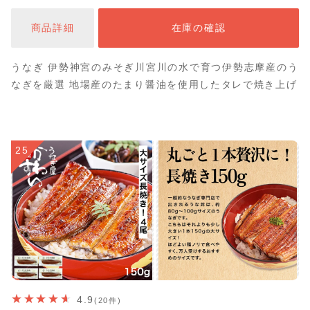
商品詳細
在庫の確認
うなぎ 伊勢神宮のみそぎ川宮川の水で育つ伊勢志摩産のう
なぎを厳選 地場産のたまり醤油を使用したタレで焼き上げ
25
4.9
(20件)