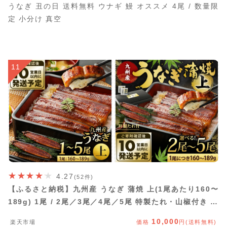
うなぎ 丑の日 送料無料 ウナギ 鰻 オススメ 4尾 / 数量限
定 小分け 真空
11
4.27
(52件)
【ふるさと納税】九州産 うなぎ 蒲焼 上(1尾あたり160〜
189g) 1尾 / 2尾／3尾／4尾／5尾 特製たれ・山椒付き 鰻
ウナギ 蒲焼き 大きい 土用の丑の日 冷凍 国産 鹿児島、宮
10,000
楽天市場
価格
円(送料無料)
崎、熊本等産うなぎ原料使用