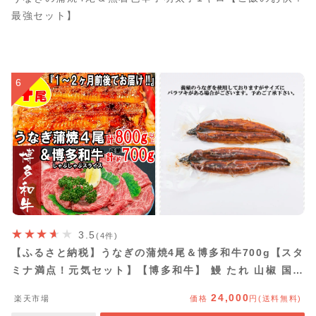
最強セット】
6
3.5
(4件)
【ふるさと納税】うなぎの蒲焼4尾＆博多和牛700g【スタ
ミナ満点！元気セット】【博多和牛】 鰻 たれ 山椒 国産
黒毛和牛 しゃぶしゃぶ スライス .BD014
24,000
楽天市場
価格
円(送料無料)