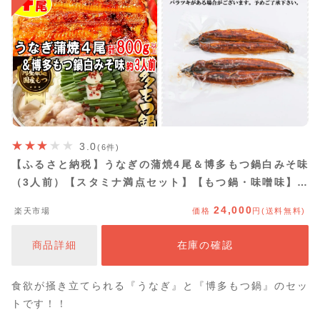
3.0
(6件)
【ふるさと納税】うなぎの蒲焼4尾＆博多もつ鍋白みそ味
（3人前）【スタミナ満点セット】【もつ鍋・味噌味】鰻
たれ 山椒 牛もつ 国産 ホルモン 牛小腸 ちゃんぽん麺
24,000
楽天市場
価格
円(送料無料)
.BD017
商品詳細
在庫の確認
食欲が掻き立てられる『うなぎ』と『博多もつ鍋』のセッ
トです！！