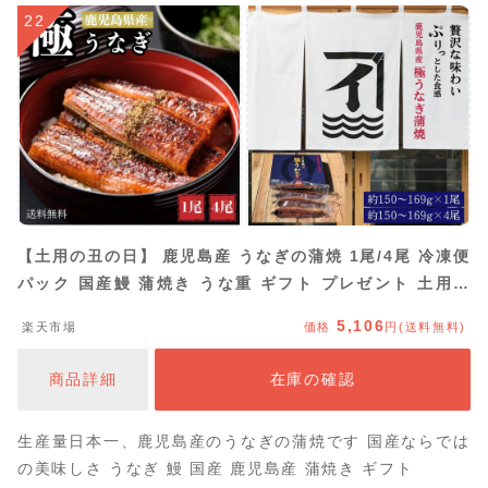
22
【土用の丑の日】 鹿児島産 うなぎの蒲焼 1尾/4尾 冷凍便
パック 国産鰻 蒲焼き うな重 ギフト プレゼント 土用丑
お中元 海鮮 株式会社サカナカケル タビグルメ
5,106
楽天市場
価格
円(送料無料)
商品詳細
在庫の確認
生産量日本一、鹿児島産のうなぎの蒲焼です 国産ならでは
の美味しさ うなぎ 鰻 国産 鹿児島産 蒲焼き ギフト