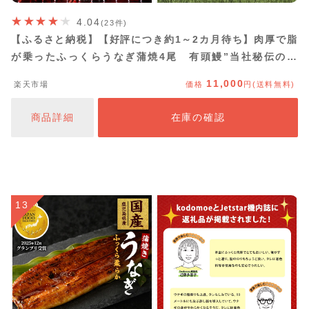
4.04
(23件)
【ふるさと納税】【好評につき約1～2カ月待ち】肉厚で脂
が乗ったふっくらうなぎ蒲焼4尾 有頭鰻”当社秘伝のた
れ”仕込み 1尾あたり約200g前後×4尾（合計約800g以
11,000
楽天市場
価格
円(送料無料)
上）たれ・山椒セット（FK036）
商品詳細
在庫の確認
13