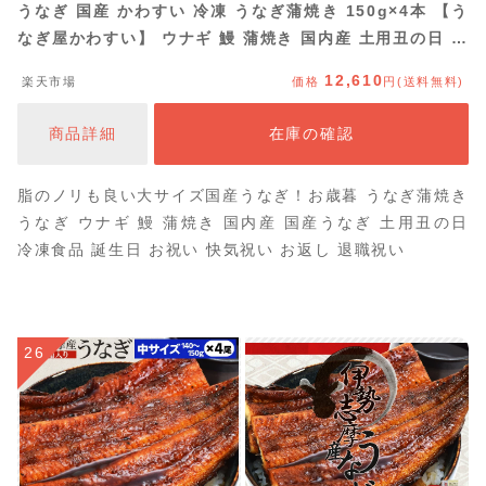
うなぎ 国産 かわすい 冷凍 うなぎ蒲焼き 150g×4本 【う
なぎ屋かわすい】 ウナギ 鰻 蒲焼き 国内産 土用丑の日 冷
凍食品 誕生日 お祝い 快気祝い お返し 退職祝い 定年 退
12,610
楽天市場
価格
円(送料無料)
職 プレゼント ギフト 送料無料 うなぎ 国産 食べ物 喜ば
れる グルメ 4尾
商品詳細
在庫の確認
脂のノリも良い大サイズ国産うなぎ！お歳暮 うなぎ蒲焼き
うなぎ ウナギ 鰻 蒲焼き 国内産 国産うなぎ 土用丑の日
冷凍食品 誕生日 お祝い 快気祝い お返し 退職祝い
26