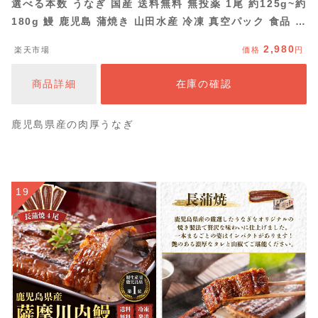
選べる本数 うなぎ 国産 送料無料 無投薬 1尾 約125g~約
180g 鰻 鹿児島 蒲焼き 山田水産 冷凍 真空パック 食品 夏
ギフト 2尾 3尾 4尾 土用丑の日 お中元
2,980
楽天市場
価格
円
商品詳細
在庫の確認
鹿児島県産の肉厚うなぎ
19