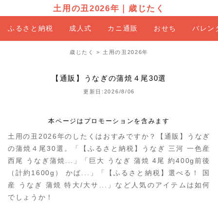
土用の丑2026年
｜
歳じたく
ふるさと納税
成人式
カニ通販
おせち
バレン
歳じたく
>
土用の丑2026年
【通販】うなぎの蒲焼４尾30選
更新日:2026/8/06
本ページはプロモーションを含みます
土用の丑2026年のしたくはおすみですか？【通販】うなぎ
の蒲焼４尾30選。「【ふるさと納税】うなぎ 三河 一色産
西尾 うなぎ蒲焼...」「巨大 うなぎ 蒲焼 4尾 約400g前後
（計約1600g） かば...」「【ふるさと納税】選べる！ 国
産 うなぎ 蒲焼 特大/大サ...」など人気のアイテムは如何
でしょうか！