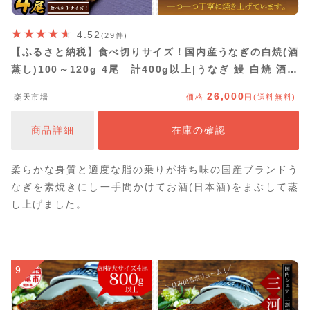
4.52
(29件)
【ふるさと納税】食べ切りサイズ！国内産うなぎの白焼(酒
蒸し)100～120g 4尾 計400g以上|うなぎ 鰻 白焼 酒蒸
し 食べ切り 茨城県 行方市（AD-128-3）
26,000
楽天市場
価格
円(送料無料)
商品詳細
在庫の確認
柔らかな身質と適度な脂の乗りが持ち味の国産ブランドう
なぎを素焼きにし一手間かけてお酒(日本酒)をまぶして蒸
し上げました。
9