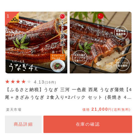
1
4.13
(16件)
【ふるさと納税】うなぎ 三河 一色産 西尾 うなぎ蒲焼【4
尾＋きざみうなぎ 2食入り×2パック セット (長焼き 4尾
500g ＋ きざみうなぎ(50g×2食) × 2パック)】U024-
21,000
楽天市場
価格
円(送料無料)
21【冷凍便】うなぎの兼光 蒲焼き 国産 ウナギ 鰻 愛知県
産 MB
商品詳細
在庫の確認