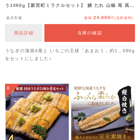
う1080g【新宮町ミラクルセット】 鰻 たれ 山椒 苺 高級
フルーツ【北海道・沖縄・離島へ配送不可】 .BD018
24,000
楽天市場
価格
円(送料無料)
商品詳細
在庫の確認
うなぎの蒲焼4尾と いちごの王様「あまおう」約1，080g
をセットにしました♪
8