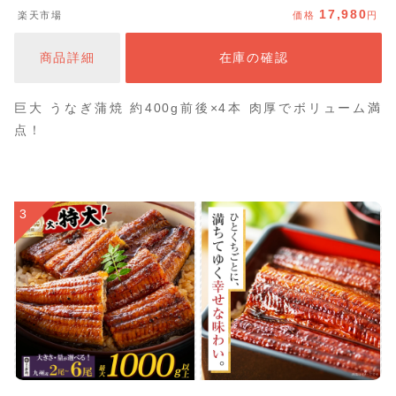
ぎ 鰻 土用丑の日 お中元
17,980
楽天市場
価格
円
商品詳細
在庫の確認
巨大 うなぎ蒲焼 約400g前後×4本 肉厚でボリューム満
点！
3