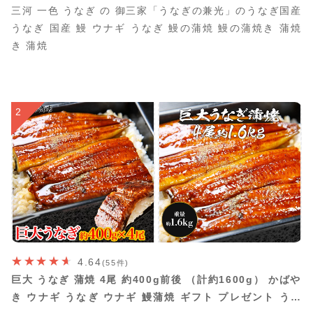
三河 一色 うなぎ の 御三家「うなぎの兼光」のうなぎ国産
うなぎ 国産 鰻 ウナギ うなぎ 鰻の蒲焼 鰻の蒲焼き 蒲焼
き 蒲焼
2
4.64
(55件)
巨大 うなぎ 蒲焼 4尾 約400g前後 （計約1600g） かばや
き ウナギ うなぎ ウナギ 鰻蒲焼 ギフト プレゼント うな