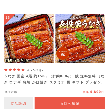
16
4.75
(4件)
うなぎ 国産 4尾 約150g （計約600g） 鰻 送料無料 うな
ぎ ウナギ 蒲焼 かば焼き スタミナ 夏 ギフト プレゼント
鰻 ウナギ うなぎ 鹿児島県産 土用丑の日 お中元
9,800
楽天市場
価格
円
商品詳細
在庫の確認