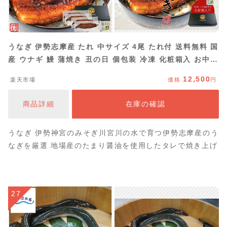
うなぎ 伊勢志摩産 たれ 中サイズ 4尾 たれ付 送料無料 国
産 ウナギ 鰻 蒲焼き 丑の日 個包装 冷凍 化粧箱入 お中元
ギフト
12,500
楽天市場
価格
円
商品詳細
在庫の確認
うなぎ 伊勢神宮のみそぎ川宮川の水で育つ伊勢志摩産のう
なぎを厳選 地場産のたまり醤油を使用したタレで焼き上げ
27