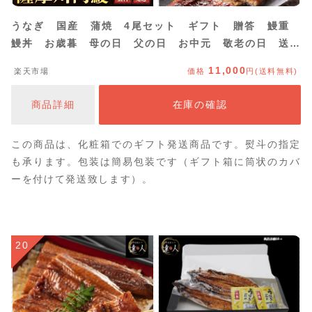
うなぎ 国産 蒲焼 4尾セット ギフト 贈答 鰻重
鰻丼 お歳暮 母の日 父の日 お中元 敬老の日 送料
無料 鹿児島県産
11,000
楽天市場
価格
円(送料無料)
商品詳細
在庫の確認
この商品は、化粧箱でのギフト発送商品です。熨斗の指定
も承ります。包装は簡易包装です（ギフト箱に筒状のカバ
ーを付けて発送致します）。
20