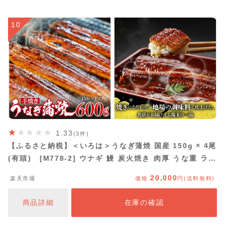
10
1.33
(3件)
【ふるさと納税】＜いろは＞うなぎ蒲焼 国産 150g × 4尾
(有頭) [M778-2] ウナギ 鰻 炭火焼き 肉厚 うな重 ラン
キング 土用の丑の日 鹿児島県 人気 オススメ 宮若市
20,000
楽天市場
価格
円(送料無料)
商品詳細
在庫の確認