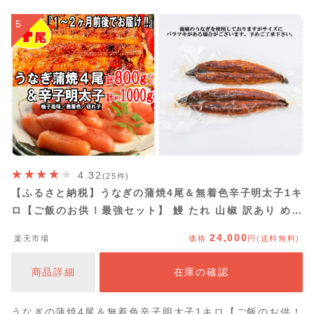
5
4.32
(25件)
【ふるさと納税】うなぎの蒲焼4尾＆無着色辛子明太子1キ
ロ【ご飯のお供！最強セット】 鰻 たれ 山椒 訳あり めん
たいこ 切れ子 柚子風味 1kg .BD015
24,000
楽天市場
価格
円(送料無料)
商品詳細
在庫の確認
うなぎの蒲焼4尾＆無着色辛子明太子1キロ【ご飯のお供！