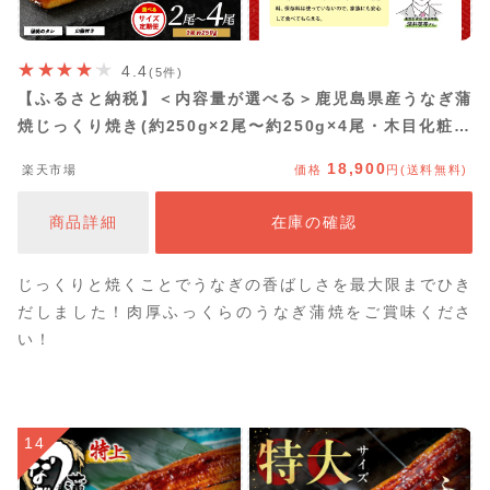
4.4
(5件)
【ふるさと納税】＜内容量が選べる＞鹿児島県産うなぎ蒲
焼じっくり焼き(約250g×2尾〜約250g×4尾・木目化粧箱
入り／定期便・約250g×2尾・木目化粧箱入り×3回) うな
18,900
楽天市場
価格
円(送料無料)
ぎ ウナギ【大新】
商品詳細
在庫の確認
じっくりと焼くことでうなぎの香ばしさを最大限までひき
だしました！肉厚ふっくらのうなぎ蒲焼をご賞味くださ
い！
14