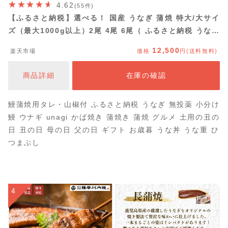
4.62
(55件)
【ふるさと納税】選べる！ 国産 うなぎ 蒲焼 特大/大サイ
ズ（最大1000g以上）2尾 4尾 6尾（ ふるさと納税 うなぎ
国産 訳あり うなぎ生産量 日本一 鹿児島県産 宮崎県産 熊
12,500
楽天市場
価格
円(送料無料)
本県産 博多若杉 ふるさと ランキング 人気 福岡 送料無料
）
商品詳細
在庫の確認
鰻蒲焼用タレ・山椒付 ふるさと納税 うなぎ 無投薬 小分け
鰻 ウナギ unagi かば焼き 蒲焼き 蒲焼 グルメ 土用の丑の
日 丑の日 母の日 父の日 ギフト お歳暮 うな丼 うな重 ひ
つまぶし
4