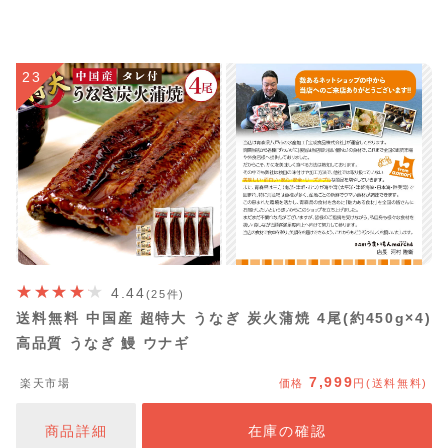
23
4.44
(25件)
送料無料 中国産 超特大 うなぎ 炭火蒲焼 4尾(約450g×4)
高品質 うなぎ 鰻 ウナギ
7,999
楽天市場
価格
円(送料無料)
商品詳細
在庫の確認