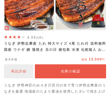
4.33
(3件)
うなぎ 伊勢志摩産 たれ 特大サイズ 4尾 たれ付 送料無料
国産 ウナギ 鰻 蒲焼き 丑の日 個包装 冷凍 化粧箱入 お中
元 ギフト
13,500
楽天市場
価格
円
商品詳細
在庫の確認
うなぎ 伊勢神宮のみそぎ川宮川の水で育つ伊勢志摩産のう
なぎを厳選 地場産のたまり醤油を使用したタレで焼き上げ