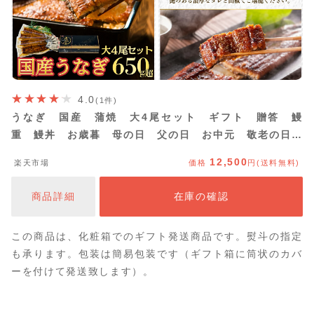
4.0
(1件)
うなぎ 国産 蒲焼 大4尾セット ギフト 贈答 鰻
重 鰻丼 お歳暮 母の日 父の日 お中元 敬老の日
送料無料 鹿児島県産
12,500
楽天市場
価格
円(送料無料)
商品詳細
在庫の確認
この商品は、化粧箱でのギフト発送商品です。熨斗の指定
も承ります。包装は簡易包装です（ギフト箱に筒状のカバ
ーを付けて発送致します）。