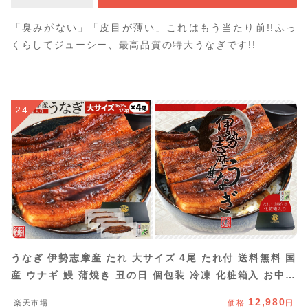
「臭みがない」「皮目が薄い」これはもう当たり前!!ふっ
くらしてジューシー、最高品質の特大うなぎです!!
24
うなぎ 伊勢志摩産 たれ 大サイズ 4尾 たれ付 送料無料 国
産 ウナギ 鰻 蒲焼き 丑の日 個包装 冷凍 化粧箱入 お中元
ギフト
12,980
楽天市場
価格
円