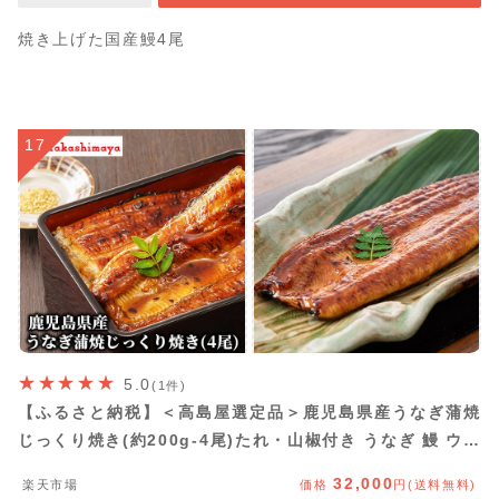
焼き上げた国産鰻4尾
17
5.0
(1件)
【ふるさと納税】＜高島屋選定品＞鹿児島県産うなぎ蒲焼
じっくり焼き(約200g-4尾)たれ・山椒付き うなぎ 鰻 ウナ
ギ 高級 蒲焼 蒲焼き かばやき たれ付き 山椒付き うな重
32,000
楽天市場
価格
円(送料無料)
ひつまぶし お取り寄せ ギフト 贈答 贈答用【高島屋】