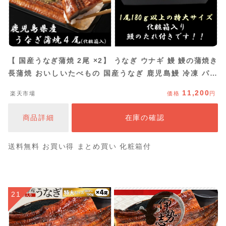
【 国産うなぎ蒲焼 2尾 ×2】 うなぎ ウナギ 鰻 鰻の蒲焼き
長蒲焼 おいしいたべもの 国産うなぎ 鹿児島鰻 冷凍 パッ
ク セット うなぎ蒲焼き 鰻蒲焼 うなぎの蒲焼 うなぎ蒲焼
11,200
楽天市場
価格
円
鰻の蒲焼 ギフト 贈り物 贈答用 土用 丑の日 4尾 かごしま
の味 美味しい 高級グルメ お返し
商品詳細
在庫の確認
送料無料 お買い得 まとめ買い 化粧箱付
21