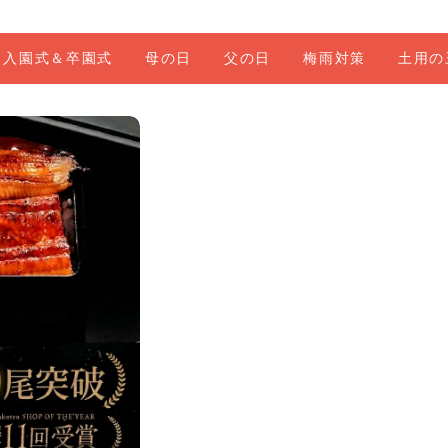
入園式＆卒園式
母の日
父の日
梅雨対策
土用の