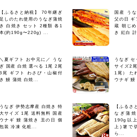
【ふるさと納税】 70年継ぎ
国産 う
足しのたれ使用のうなぎ蒲焼
父の日 ギ
き 白焼き セット 2種類 各1
蔵 朝じ
本(約190g〜220g) ...
き 紅白 計
＼夏ギフト お中元に／ うな
うなぎ セ
ぎ 国産 白焼 選べる 1尾 2尾
サイズ2
3尾 ギフト わさび・山椒付
1尾） た
き 鰻 蒲焼 白焼...
ウナギ 鰻 
うなぎ 伊勢志摩産 白焼き 特
【ふるさ
大サイズ 1尾 送料無料 国産
なぎ蒲焼
ウナギ 鰻 蒲焼き 丑の日 個
190g以上
包装 冷凍 化粧...
上)箸で
ら...