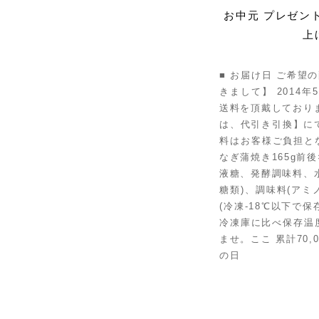
お中元 プレゼン
上
■ お届け日 ご希望
きまして】 2014
送料を頂戴しており
は、代引き引換】に
料はお客様ご負担と
なぎ蒲焼き165g前
液糖、発酵調味料、
糖類)、調味料(アミ
(冷凍-18℃以下で
冷凍庫に比べ保存温
ませ。ここ 累計70
の日