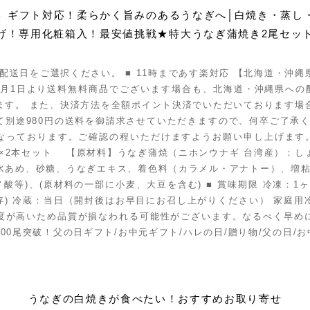
ト ギフト対応！柔らかく旨みのあるうなぎへ│白焼き・蒸し
げ！専用化粧箱入！最安値挑戦★特大うなぎ蒲焼き2尾セッ
の配送日をご選択ください。 ■ 11時まであす楽対応 【北海道・沖
年5月1日より送料無料商品でございます場合も、北海道・沖縄県への
ます。 また、決済方法を全額ポイント決済でいただいております場
て別途980円の送料を御請求させていただきますので、何卒ご了承く
なっております。ご確認の程いただけますようお願い申し上げます。 
後×2本セット 【原材料】うなぎ蒲焼（ニホンウナギ 台湾産）：し
水あめ、砂糖、うなぎエキス、着色料（カラメル・アナトー）、増粘
ノ酸等)、(原材料の一部に小麦、大豆を含む) ■ 賞味期限 冷凍：1
保存) 冷蔵：当日（開封後はお早目にお召し上がりください） 家庭
度が高いため品質が損なわれる可能性がございます。なるべく早め
,000尾突破！父の日ギフト/お中元ギフト/ハレの日/贈り物/父の日/お
うなぎの白焼きが食べたい！おすすめお取り寄せ