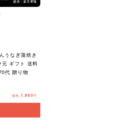
提供：楽天市場
提供：楽天市場
せ
ほんうなぎ蒲焼き
お中元 ギフト 送料
70代 贈り物
7,960
価格
円