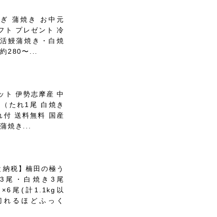
なぎ 蒲焼き お中元
フト プレゼント 冷
め活鰻蒲焼き・白焼
約280〜...
ット 伊勢志摩産 中
尾（たれ1尾 白焼き
れ付 送料無料 国産
蒲焼き...
と納税】楠田の極う
3尾・白焼き3尾
×6尾(計1.1kg以
切れるほどふっく