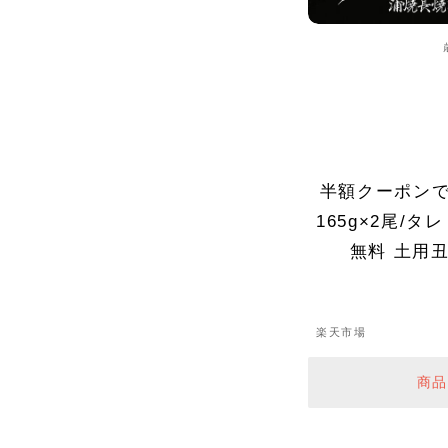
半額クーポンで
165g×2尾/タ
無料 土用丑
楽天市場
商品