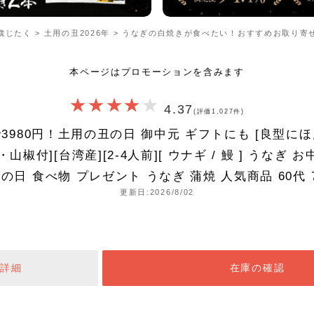
歳じたく
>
土用の丑2026年
>
うなぎの白焼きが食べたい！おすすめお取り寄
本ページはプロモーションを含みます
4.37
(評価1,027件)
3980円！土用の丑の日 御中元 ギフトにも [良型に
レ・山椒付][台湾産][2-4人前][ ウナギ / 鰻 ] うなぎ 
の日 食べ物 プレゼント うなぎ 蒲焼 人気商品 60代 
更新日:2026/8/02
詳細
在庫の確認