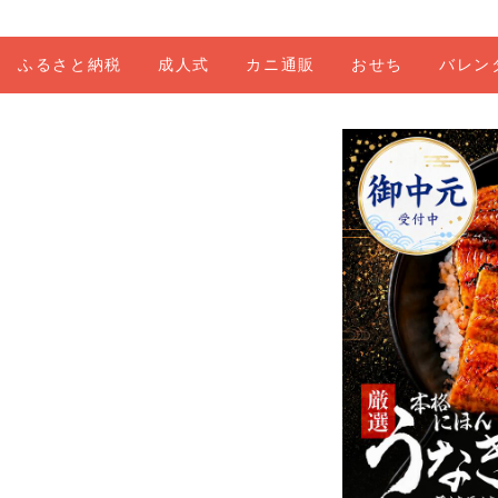
ふるさと納税
成人式
カニ通販
おせち
バレン