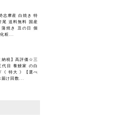
勢志摩産 白焼き 特
2尾 送料無料 国産
 蒲焼き 丑の日 個
化粧...
と納税】高評価☆三
三代目 養鰻家 の白
ぎ《 特大 》【選べ
届け回数...