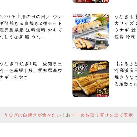
＼2026土用の丑の日／ ウナ
うなぎ 伊
ギ蒲焼き＆白焼き2種セット
大サイズ 
鹿児島県産 送料無料 おもて
ウナギ 鰻
なしうなぎ 鰻 うな...
包装 冷凍 
うなぎ白焼き1尾 愛知県三
【ふるさ
河一色産鰻｜鰻、愛知県産ウ
河高浜産
ナギしらやき
焼きうな
る尾数とお
うなぎの白焼きが食べたい！おすすめお取り寄せを全て表示