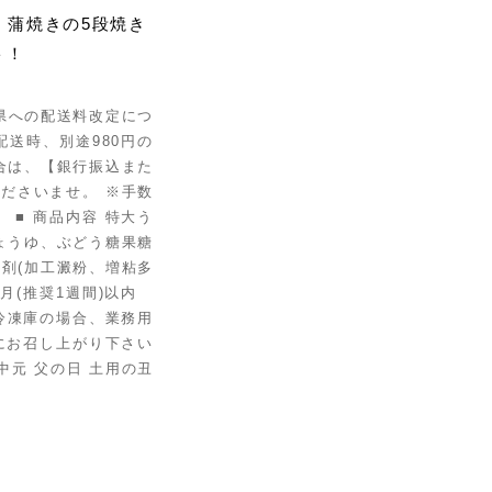
・蒲焼きの5段焼き
ト！
縄県への配送料改定につ
配送時、別途980円の
合は、【銀行振込また
ださいませ。 ※手数
■ 商品内容 特大う
ょうゆ、ぶどう糖果糖
剤(加工澱粉、増粘多
ヶ月(推奨1週間)以内
用冷凍庫の場合、業務用
にお召し上がり下さい
中元 父の日 土用の丑