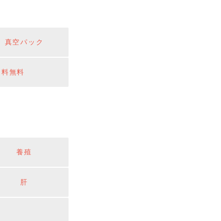
真空パック
送料無料
養殖
肝