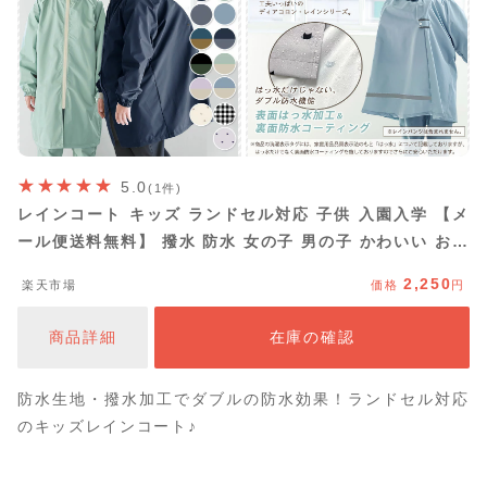
5.0
(1件)
レインコート キッズ ランドセル対応 子供 入園入学 【メ
ール便送料無料】 撥水 防水 女の子 男の子 かわいい おし
ゃれ ランドセル 雨具 幼稚園 小学生 収納バッグ付 カッパ
2,250
楽天市場
価格
円
反射テープ ファスナー ジッパー 130cm 140cm 150cm
160cm da052
商品詳細
在庫の確認
防水生地・撥水加工でダブルの防水効果！ランドセル対応
のキッズレインコート♪