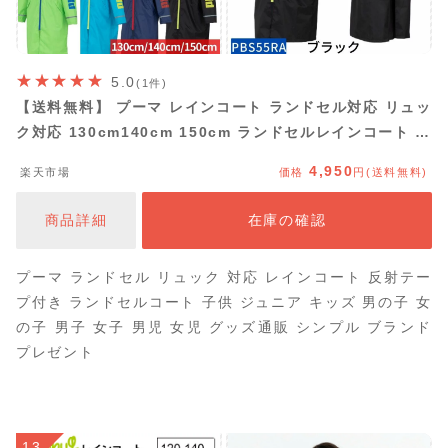
5.0
(1件)
【送料無料】 プーマ レインコート ランドセル対応 リュッ
ク対応 130cm140cm 150cm ランドセルレインコート ラ
ンドセルコート 雨具 レイングッズ 通学 学校 林間学校 遠
4,950
楽天市場
価格
円(送料無料)
足 校外学習 キャンプ 子供 ジュニア PUMA かっこいい
黒 ブルー ネイビー 傘 スポーツブランド
商品詳細
在庫の確認
プーマ ランドセル リュック 対応 レインコート 反射テー
プ付き ランドセルコート 子供 ジュニア キッズ 男の子 女
の子 男子 女子 男児 女児 グッズ通販 シンプル ブランド
プレゼント
13