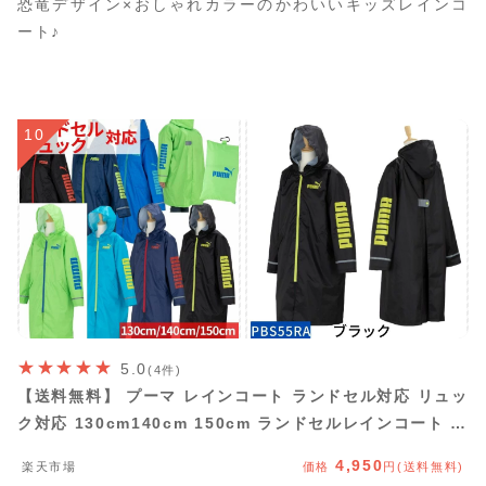
恐竜デザイン×おしゃれカラーのかわいいキッズレインコ
ート♪
10
5.0
(4件)
【送料無料】 プーマ レインコート ランドセル対応 リュッ
ク対応 130cm140cm 150cm ランドセルレインコート ラ
ンドセルコート 雨具 レイングッズ 通学 学校 林間学校 遠
4,950
楽天市場
価格
円(送料無料)
足 校外学習 キャンプ 子供 ジュニア PUMA かっこいい