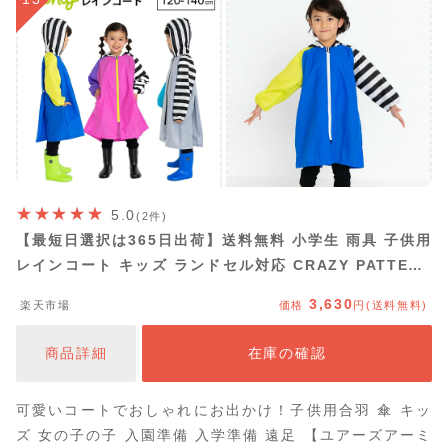
5.0
(2件)
【最短日選択は365日出荷】送料無料 小学生 雨具 子供用
レインコート キッズ ランドセル対応 CRAZY PATTERN
シンプル ボーダー ドット 女の子 男の子 かわいい おしゃ
3,630
楽天市場
価格
円(送料無料)
れ 120cm 130cm 140cm カッパ ジュニア ブランド フ
ァブハグ Fabhug ハブハグ
商品詳細
在庫の確認
可愛いコートでおしゃれにお出かけ！子供用合羽 傘 キッ
ズ 女の子の子 入園準備 入学準備 遠足 【ユアーズアーミ