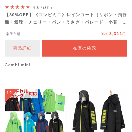
4.67
(3件)
【30%OFF】《コンビミニ》レインコート（リボン・飛行
機・気球・チェリー・パン・うさぎ・パレード・小花・ア
ヒルドット・アニマル） : 男の子 女の子 80cm 90cm
3,311
楽天市場
価格
円
100cm 110cm 120cm 130cm | 子供 雨具 かっぱ ラン
ドセル リュック対応 通園 通学 小学生
商品詳細
在庫の確認
Combi mini
12