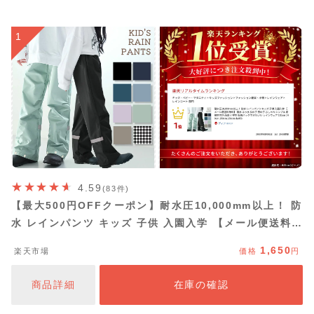
1
4.59
(83件)
【最大500円OFFクーポン】耐水圧10,000mm以上！ 防
水 レインパンツ キッズ 子供 入園入学 【メール便送料無
料】 撥水 はっ水 女の子 男の子 おしゃれ シンプル 反射
1,650
楽天市場
価格
円
材付き 雨具 小学生 収納バッグ付 かわいい レインウェア
130cm 140cm 150cm 160cm da053
商品詳細
在庫の確認