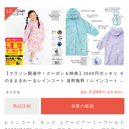
18
【マラソン開催中！クーポン＆特典】2000円ポッキリ そ
のままきれーるレインコート 送料無料 / レインコート コ
ート ユアーズアーミーワールド 子供服 通園 通学 雨具
2,000
楽天市場
価格
円(送料無料)
120cm 130cm 撥水 はっ水 通学 小学校 ランドセル対応
通園 雨具 カッパ 合羽 アパレルクーポン対象
商品詳細
在庫の確認
レインコート キッズ ユアーズアーミーワールド