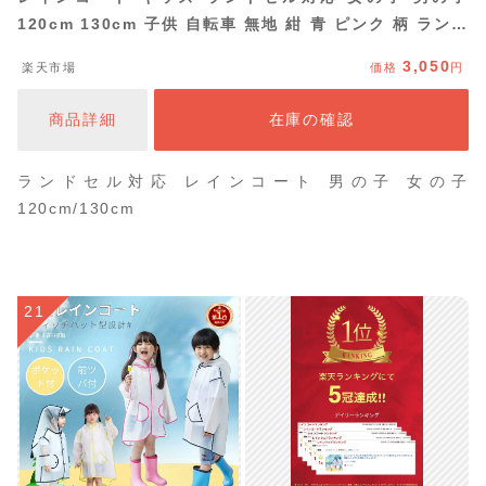
120cm 130cm 子供 自転車 無地 紺 青 ピンク 柄 ランド
セルコート おしゃれ ランドセル 通学 子供 アウトドア 防
3,050
楽天市場
価格
円
災グッズ 雨具 カッパ 合羽 超撥水 反射素材 収納バッグ付
商品詳細
在庫の確認
ランドセル対応 レインコート 男の子 女の子
120cm/130cm
21