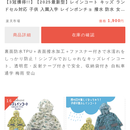
【3冠獲得!!】【2025最新型】レインコート キッズ ラン
ドセル対応 子供 入園入学 レインポンチョ 撥水 防水 女の
子 男の子 こども かわいい おしゃれ ランドセル 雨具 幼
1,900
楽天市場
価格
円
稚園 小学生 収納バッグ付 カッパ 反射テープ ファスナー
ジッパー 130cm 140cm 150cm 160cm 遠足
商品詳細
在庫の確認
裏面防水TPU＋表面撥水加工＋ファスナー付きで水濡れを
しっかり防止！シンプルでおしゃれなキッズレインコー
ト。透明窓・反射テープ付きで安全。収納袋付き 自転車
通学 梅雨 登山
16