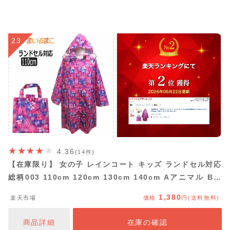
23
4.36
(14件)
【在庫限り】 女の子 レインコート キッズ ランドセル対応
総柄003 110cm 120cm 130cm 140cm Aアニマル Bギ
ンガムフラワー Cリボン k0237 メール便は送料無料 子供
1,380
楽天市場
価格
円(送料無料)
服 女の子 ジュニア レイングッズ レインウェア リュック
雨具 カッパ 新学期準備 2k5 zss yob2505
商品詳細
在庫の確認