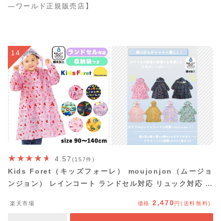
—ワールド正規販売店】
14
4.57
(157件)
Kids Foret（キッズフォーレ） moujonjon（ムージョ
ンジョン） レインコート ランドセル対応 リュック対応 撥
水加工 レインウェア 雨具 カッパ 子供 ベビー キッズ オ
2,470
楽天市場
価格
円(送料無料)
シャレ ハート 車 恐竜 チェリー 男の子 女の子 【送料無
料】