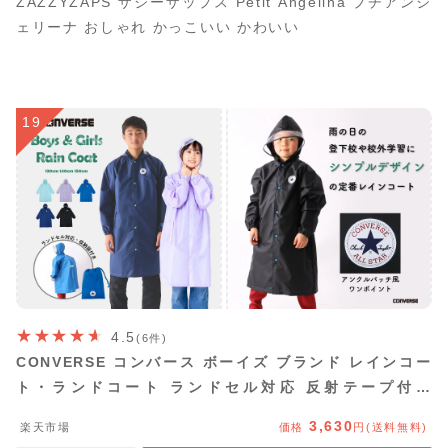
ZAZZYZAPS ザジーザップス Petit Angelina プチアンジ
ェリーナ おしゃれ かっこいい かわいい
19
4.5
(6件)
CONVERSE コンバース ボーイズ ブランド レインコー
ト・ランドコート ランドセル対応 反射テープ付き
130cm/140cm/150cm 全3色【メール便不可】（学童 通
3,630
楽天市場
価格
円(送料無料)
学 無地 野外活動 キャンプ 撥水 防水 小学生 男の子 男児