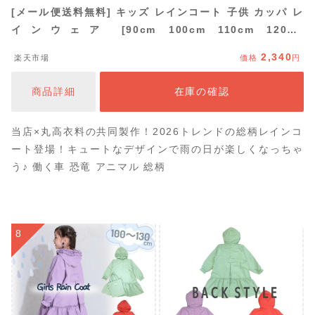
[メール便送料無料] キッズ レインコート 子供 カッパ レ
インウェア [90cm 100cm 110cm 120cm
130cm140cm] キッズフォーレ Kidsforet B17815 ラン
2,340
楽天市場
価格
円
ドセル対応 3才4才5才 男の子 女の子 雨具 リュック 入園
入学 保育園 幼稚園 幼児 小学生 通園通学 自転車 丸高衣
商品詳細
在庫の確認
料 2026 pizz
当店×丸高衣料の共同製作！2026トレンドの総柄レインコ
ート登場！キュートなデザインで雨の日が楽しくなっちゃ
う♪ 働く車 恐竜 アニマル 総柄
8