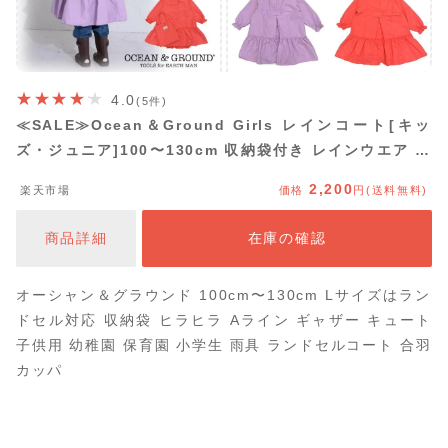
4.0
(5件)
≪SALE≫Ocean＆Ground Girls レインコート[キッ
ズ・ジュニア]100〜130cm 収納袋付き レインウエア 雨
合羽 合羽 レイングッズ 背マチ フリル かわいい 通園 通
2,200
楽天市場
価格
円(送料無料)
学 遠足 子供 女の子 ガールズ オーシャンアンドグラウン
ド 1214602 メール便送料無料 セール
商品詳細
在庫の確認
オーシャン＆グラウンド 100cm〜130cm Lサイズはラン
ドセル対応 収納袋 ヒラヒラ Aライン ギャザー キュート
子供用 幼稚園 保育園 小学生 雨具 ランドセルコート 合羽
カッパ