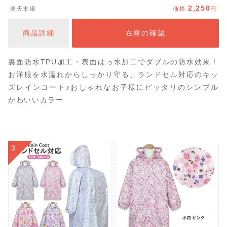
っ水 防水 女の子 男の子 かわいい おしゃれ ランドセル
2,250
楽天市場
価格
円
雨具 幼稚園 小学生 収納バッグ付 カッパ 反射テープ ファ
スナー ジッパー 130cm 140cm 150cm 160cm da052
商品詳細
在庫の確認
裏面防水TPU加工・表面はっ水加工でダブルの防水効果！
お洋服を水濡れからしっかり守る、ランドセル対応のキッ
ズレインコート♪おしゃれなお子様にピッタリのシンプル
かわいいカラー
3