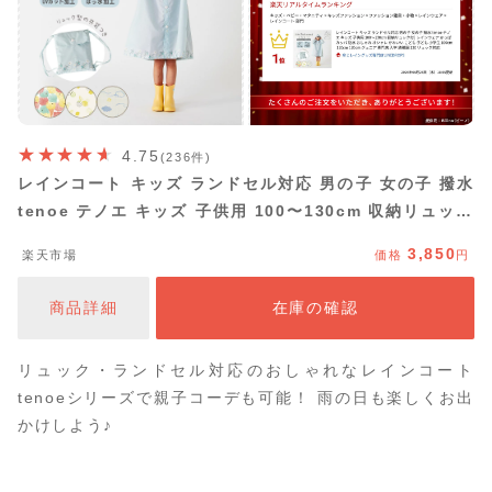
4.75
(236件)
レインコート キッズ ランドセル対応 男の子 女の子 撥水
tenoe テノエ キッズ 子供用 100〜130cm 収納リュック
付 | レインウェア かっぱ カッパ 防水 おしゃれ オシャレ
3,850
楽天市場
価格
円
かわいい こども 子ども 小学生 100cm 110cm 120cm ジ
ュニア 専門店 入学 幼稚園 130 リュック対応
商品詳細
在庫の確認
リュック・ランドセル対応のおしゃれなレインコート
tenoeシリーズで親子コーデも可能！ 雨の日も楽しくお出
かけしよう♪