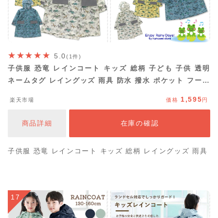
5.0
(1件)
子供服 恐竜 レインコート キッズ 総柄 子ども 子供 透明
ネームタグ レイングッズ 雨具 防水 撥水 ポケット フード
アンパサンド FO 通園 通学 幼稚園 保育園 小学校 習い事
1,595
楽天市場
価格
円
塾 お出かけ 90cm 100cm 110cm 120cm 130cm ブラ
ックフライデー
商品詳細
在庫の確認
子供服 恐竜 レインコート キッズ 総柄 レイングッズ 雨具
17