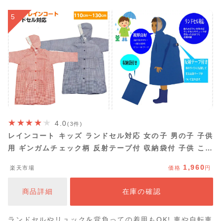
5
4.0
(3件)
レインコート キッズ ランドセル対応 女の子 男の子 子供
用 ギンガムチェック柄 反射テープ付 収納袋付 子供 こど
も 子ども リュック対応 小学生 撥水 110cm 120cm
1,960
楽天市場
価格
円
130cm 赤 紺
商品詳細
在庫の確認
ランドセルやリュックを背負っての着用もOK! 車や自転車