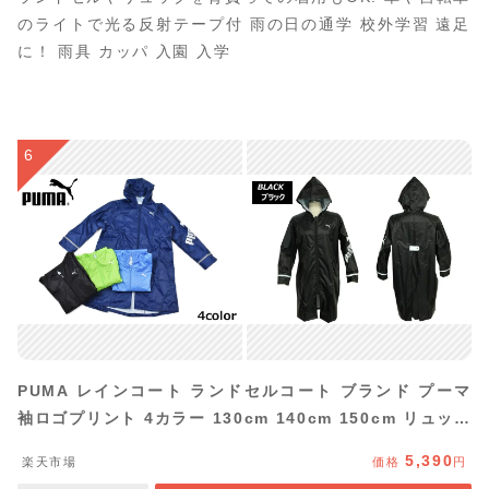
のライトで光る反射テープ付 雨の日の通学 校外学習 遠足
に！ 雨具 カッパ 入園 入学
6
PUMA レインコート ランドセルコート ブランド プーマ
袖ロゴプリント 4カラー 130cm 140cm 150cm リュック
対応 雨具 スクール キッズ 子供 通園 通学 男の子 小学生
5,390
楽天市場
価格
円
中学生 遠足