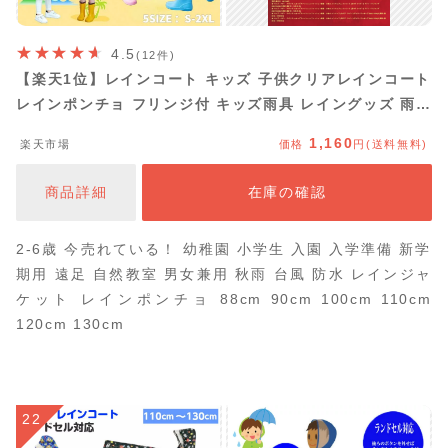
4.5
(12件)
【楽天1位】レインコート キッズ 子供クリアレインコート
レインポンチョ フリンジ付 キッズ雨具 レイングッズ 雨カ
ッパ レインウエア レインスーツ 前ツバ付 ジュニア 防水
1,160
楽天市場
価格
円(送料無料)
豪雨 梅雨対策 女の子 男の子 レインパーカー おしゃれ 保
育所 ネコポス送料無料！【ra27007】
商品詳細
在庫の確認
2-6歳 今売れている！ 幼稚園 小学生 入園 入学準備 新学
期用 遠足 自然教室 男女兼用 秋雨 台風 防水 レインジャ
ケット レインポンチョ 88cm 90cm 100cm 110cm
120cm 130cm
22