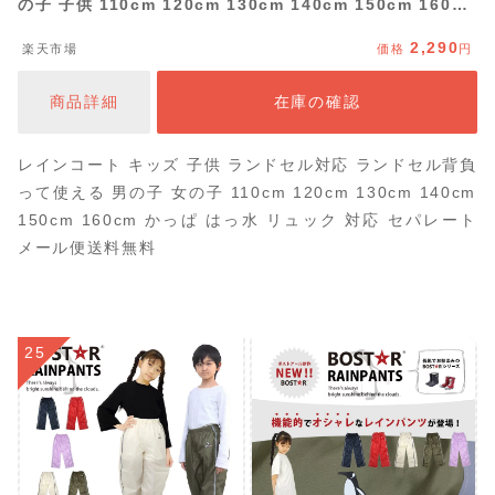
の子 子供 110cm 120cm 130cm 140cm 150cm 160cm
はっ水 リュックサック対応 撥水 防水 小学生 中学年 ジュ
2,290
楽天市場
価格
円
ニア 遠足 校外学習 シンプル 雪遊び 無地 雨具 カッパ ポ
ンチョ 軽量 軽い おしゃれ リフレクター リュック
商品詳細
在庫の確認
レインコート キッズ 子供 ランドセル対応 ランドセル背負
って使える 男の子 女の子 110cm 120cm 130cm 140cm
150cm 160cm かっぱ はっ水 リュック 対応 セパレート
メール便送料無料
25