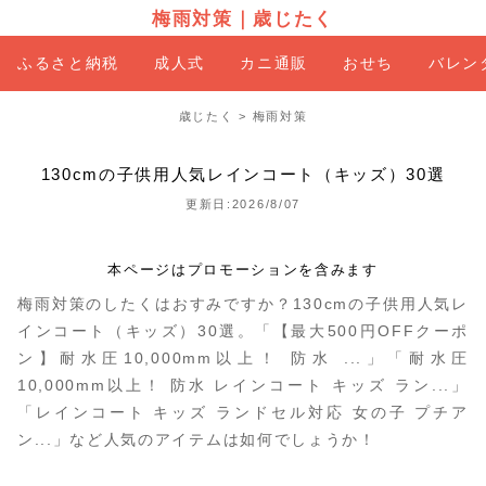
梅雨対策
｜
歳じたく
ふるさと納税
成人式
カニ通販
おせち
バレン
歳じたく
>
梅雨対策
130cmの子供用人気レインコート（キッズ）30選
更新日:2026/8/07
本ページはプロモーションを含みます
梅雨対策のしたくはおすみですか？130cmの子供用人気レ
インコート（キッズ）30選。「【最大500円OFFクーポ
ン】耐水圧10,000mm以上！ 防水 ...」「耐水圧
10,000mm以上！ 防水 レインコート キッズ ラン...」
「レインコート キッズ ランドセル対応 女の子 プチア
ン...」など人気のアイテムは如何でしょうか！