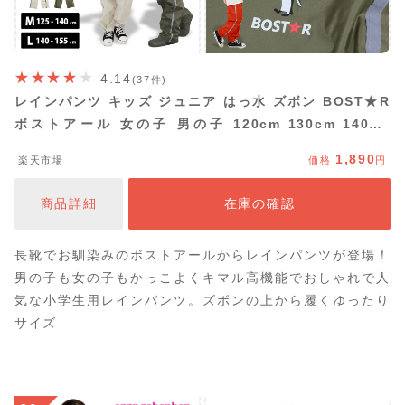
4.14
(37件)
レインパンツ キッズ ジュニア はっ水 ズボン BOST★R
ボストアール 女の子 男の子 120cm 130cm 140cm
150cm 160cm 撥水 防水 子供用 こども 小学生 通学 シ
1,890
楽天市場
価格
円
ンプル カッパ 反射板 リフレクター 遠足 キャンプ 雪遊び
自転車 無地 雨具 軽量 軽い おしゃれ メール便送料無料
商品詳細
在庫の確認
長靴でお馴染みのボストアールからレインパンツが登場！
男の子も女の子もかっこよくキマル高機能でおしゃれで人
気な小学生用レインパンツ。ズボンの上から履くゆったり
サイズ