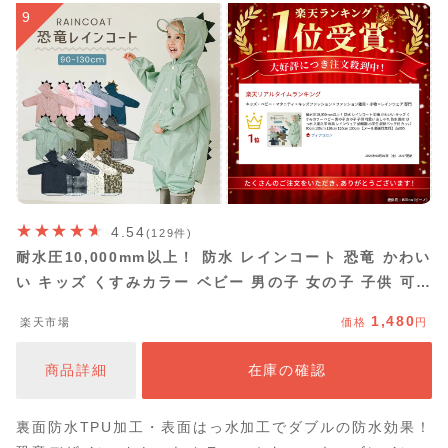
9
4.54
(129件)
耐水圧10,000mm以上！ 防水 レインコート 恐竜 かわい
い キッズ くすみカラー ベビー 男の子 女の子 子供 可愛
い おしゃれ 防水 撥水 はっ水 入園入学 雨具 レインウェ
1,480
楽天市場
価格
円
ア 幼稚園 小学生 収納バッグ付 カッパ 90cm 100cm
110cm 120cm 130cm 【メール便送料無料】da005
商品詳細
在庫の確認
裏面防水TPU加工・表面はっ水加工でダブルの防水効果！