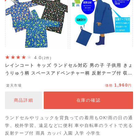
4.0
(2件)
レインコート キッズ ランドセル対応 男の子 子供用 きょ
うりゅう柄 スペースアドベンチャー柄 反射テープ付 収納
袋付 子供 こども 子ども リュック対応 小学生 撥水
1,960
楽天市場
価格
円
110cm 120cm 130cm
商品詳細
在庫の確認
ランドセルやリュックを背負っての着用もOK!雨の日の通
学、校外学習、遠足などに便利 車や自転車のライトで光る
反射テープ付 雨具 カッパ 入園 入学 小学生