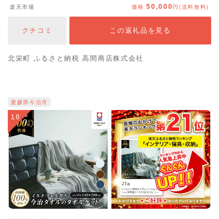
50,000
楽天市場
価格
円(送料無料)
に カニ味噌 みそ ズワイガニ 鳥取県 北栄町 おすすめ 人
気 送料無料
クチコミ
この返礼品を見る
北栄町 ふるさと納税 高間商店株式会社
愛媛県今治市
18