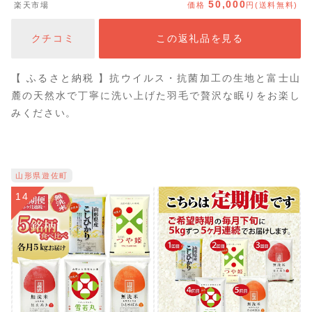
50,000
楽天市場
価格
円(送料無料)
クダウン 訳あり 羽毛2回洗浄 寝具 ふるさと納税限定 国産
ベッド ダウンケット 【創業100年】
クチコミ
この返礼品を見る
【 ふるさと納税 】抗ウイルス・抗菌加工の生地と富士山
麓の天然水で丁寧に洗い上げた羽毛で贅沢な眠りをお楽し
みください。
山形県遊佐町
14