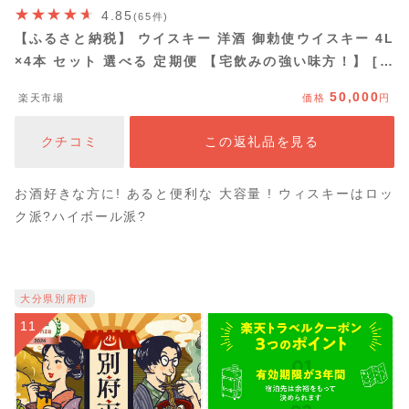
4.85
(65件)
【ふるさと納税】 ウイスキー 洋酒 御勅使ウイスキー 4L
×4本 セット 選べる 定期便 【宅飲みの強い味方！】 [サ
ン.フーズ 山梨県 韮崎市] ウィスキー ペットボトル 業務
50,000
楽天市場
価格
円
用 セット ハイボール お酒 酒 大容量 アルコール 37％ 送
料無料 ◎
クチコミ
この返礼品を見る
お酒好きな方に! あると便利な 大容量 ! ウィスキーはロッ
ク派?ハイボール派?
大分県別府市
11