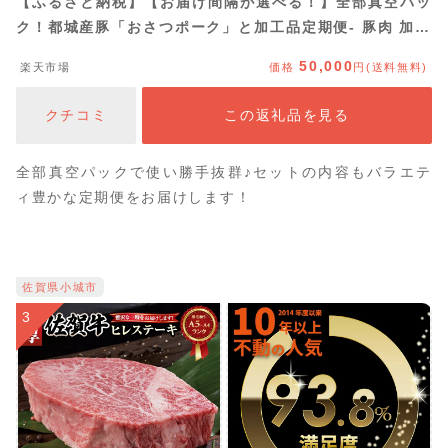
【ふるさと納税】【お届け間隔が選べる！】全部真空パッ
ク！都城産豚「おさつポーク」と加工品定期便- 豚肉 加工
品 5回/隔月5回/10回 おさつポーク チーズ饅頭 小分け 真
50,000
楽天市場
価格
円(送料無料)
空パック 送料無料 SKUT-1401【宮崎県都城市は2年連続
ふるさと納税日本一！】
クチコミ
この返礼品を見る
全部真空パックで使い勝手抜群♪セットの内容もバラエテ
ィ豊かな定期便をお届けします！
佐賀県小城市
3