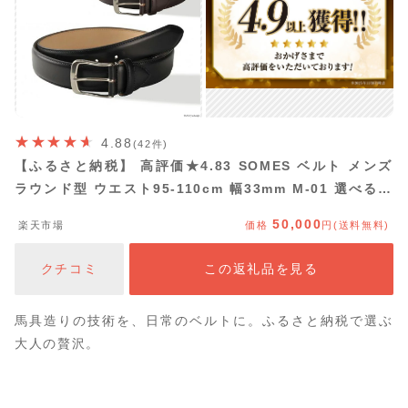
4.88
(42件)
【ふるさと納税】 高評価★4.83 SOMES ベルト メンズ
ラウンド型 ウエスト95‐110cm 幅33mm M-01 選べる色
ブラック ダークブラウン [ソメスサドル 北海道 砂川市]
50,000
楽天市場
価格
円(送料無料)
ふるさと納税 フリーサイズ レザー 牛革 本革 革 ブラウン
黒 茶 日本製 メンズ 紳士 12260636
クチコミ
この返礼品を見る
馬具造りの技術を、日常のベルトに。ふるさと納税で選ぶ
大人の贅沢。