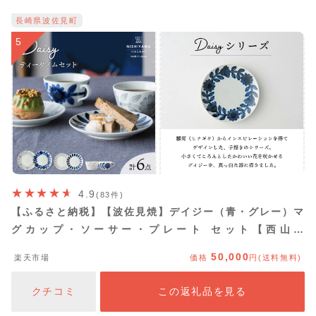
長崎県波佐見町
5
4.9
(83件)
【ふるさと納税】【波佐見焼】デイジー（青・グレー）マ
グカップ・ソーサー・プレート セット【西山】
【NISHIYAMAJAPAN】 [CB04]
50,000
楽天市場
価格
円(送料無料)
クチコミ
この返礼品を見る