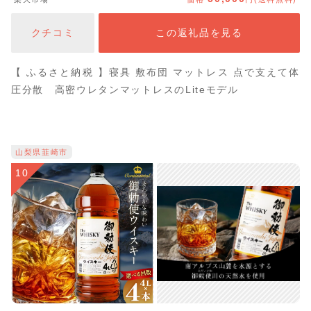
グ付き 厚み7.5cm 綿100% ベッド 暖かい 最短発送 最速
発送 ランキング 50000円 1枚
クチコミ
この返礼品を見る
【 ふるさと納税 】寝具 敷布団 マットレス 点で支えて体
圧分散 高密ウレタンマットレスのLiteモデル
山梨県韮崎市
10