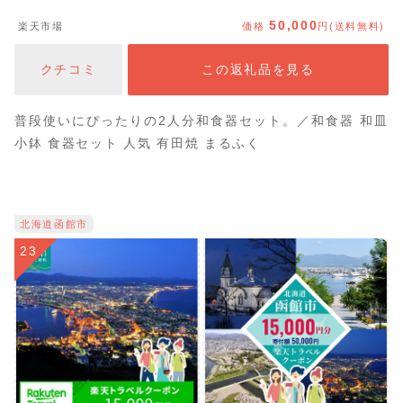
皿 小鉢 食器セット コーディネート ペア ギフト aq111
50,000
楽天市場
価格
円(送料無料)
クチコミ
この返礼品を見る
普段使いにぴったりの2人分和食器セット。／和食器 和皿
小鉢 食器セット 人気 有田焼 まるふく
北海道函館市
23