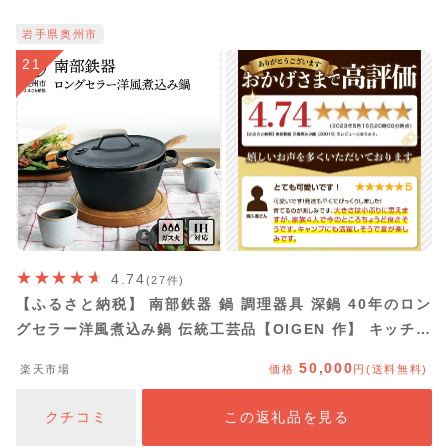
岩手県奥州市
21
4.74
(27件)
【ふるさと納税】 南部鉄器 鍋 調理器具 深鍋 40年のロン
グセラー洋風煮込み鍋 伝統工芸品【OIGEN 作】 キッチン
用品 キッチングッズ 蒸気口付き IH調理器 ガス 直火 日本
50,000
楽天市場
価格
円(送料無料)
製 伝統 職人 テーブルウェア 日用品 キャンプ用品 アウト
ドア BBQ [Z0015]
クチコミ
この返礼品を見る