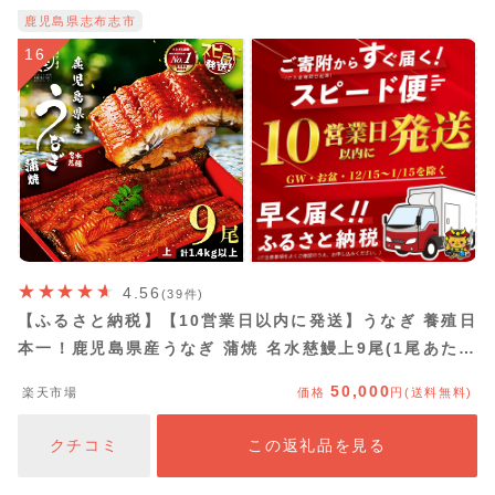
鹿児島県志布志市
16
4.56
(39件)
【ふるさと納税】【10営業日以内に発送】うなぎ 養殖日
本一！鹿児島県産うなぎ 蒲焼 名水慈鰻上9尾(1尾あたり
160g〜190g)＜計1400g(1.4kg)以上＞ うなぎ 鰻 ウナギ
50,000
楽天市場
価格
円(送料無料)
国産 9尾 蒲焼き かばやき 冷凍 うな重 人気 【鹿児島鰻】
クチコミ
この返礼品を見る