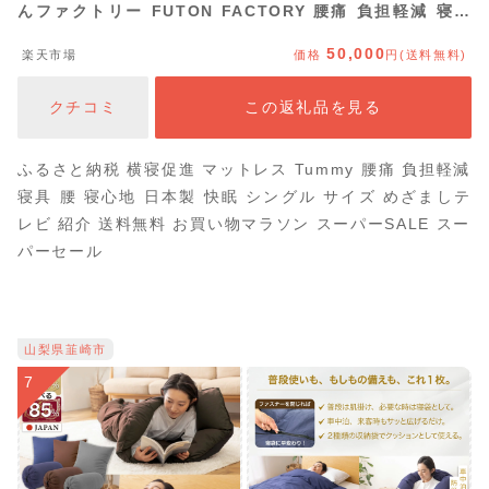
んファクトリー FUTON FACTORY 腰痛 負担軽減 寝具
折り畳み 三つ折り 通気性 全寝姿勢対応 横寝姿勢 腰への
50,000
楽天市場
価格
円(送料無料)
負担 軽減 寝心地 日本製 快眠 シングル サイズ 清潔 快適
めざましテレビ 紹介 テレビ紹介 送料無料
クチコミ
この返礼品を見る
ふるさと納税 横寝促進 マットレス Tummy 腰痛 負担軽減
寝具 腰 寝心地 日本製 快眠 シングル サイズ めざましテ
レビ 紹介 送料無料 お買い物マラソン スーパーSALE スー
パーセール
山梨県韮崎市
7