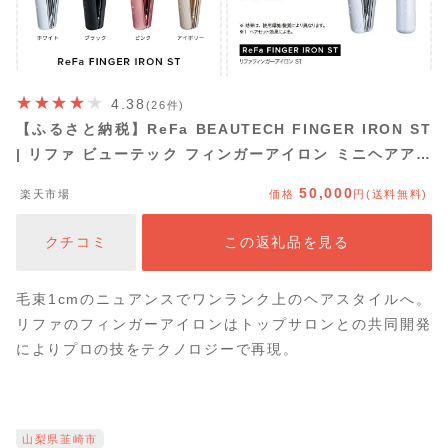
4.38
(26件)
【ふるさと納税】ReFa BEAUTECH FINGER IRON ST
| リファ ビューテック フィンガーアイロン ミニヘアアイ
ロン ヘアケア コテ ストレートアイロン ヘアアイロン 持
50,000
楽天市場
価格
円(送料無料)
ち運び 1年保証 前髪 充電 コードレス 正規品 おくれ毛 ギ
フト プレゼント 美容師 ショートヘア コンパクト
クチコミ
この返礼品を見る
毛束1cmのニュアンスでワンランク上のヘアスタイルへ。
リファのフィンガーアイロンはトップサロンとの共同開発
によりプロの技をテクノロジーで再現。
山梨県韮崎市