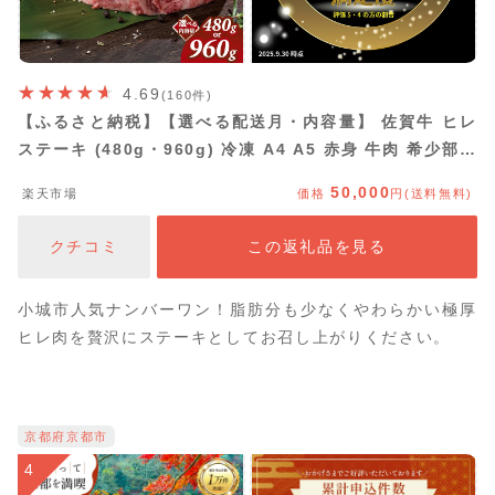
4.69
(160件)
【ふるさと納税】【選べる配送月・内容量】 佐賀牛 ヒレ
ステーキ (480g・960g) 冷凍 A4 A5 赤身 牛肉 希少部位
極厚カット ヒレ肉 ヘレ ブランド牛 九州産 送料無料 ブラ
50,000
楽天市場
価格
円(送料無料)
ンド牛 ステーキ肉 佐賀牛ヒレ 人気 ランキング 牛肉 佐賀
県産 黒毛和牛 【D500-002】ふるさと納税
クチコミ
この返礼品を見る
小城市人気ナンバーワン！脂肪分も少なくやわらかい極厚
ヒレ肉を贅沢にステーキとしてお召し上がりください。
京都府京都市
4