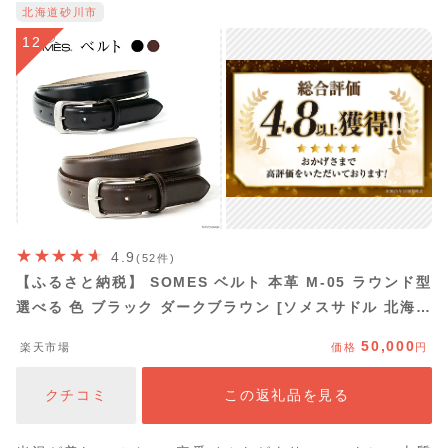
北海道砂川市
12
4.9
(52件)
【ふるさと納税】 SOMES ベルト 本革 M-05 ラウンド型
選べる 色 ブラック ダークブラウン [ソメスサドル 北海道
砂川市 12260643] メンズ レディース フリーサイズ レザ
50,000
楽天市場
価格
円
ー 牛革 本革 革 革製品 革ベルト 黒 日本製 紳士
クチコミ
この返礼品を見る