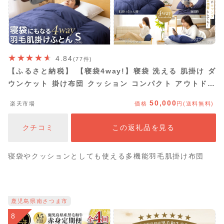
4.84
(77件)
【ふるさと納税】 【寝袋4way!】寝袋 洗える 肌掛け ダ
ウンケット 掛け布団 クッション コンパクト アウトドア
オールシーズン 羽毛布団 ふとん シングル ダック85％
50,000
楽天市場
価格
円(送料無料)
93% ネイビー ブラウン グレー 車中泊 防災 日本製 キャ
ンプ シュラフ[川村羽毛 山梨県 韮崎市 20742857]
クチコミ
この返礼品を見る
寝袋やクッションとしても使える多機能羽毛肌掛け布団
鹿児島県南さつま市
8