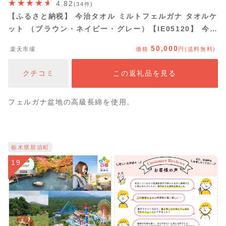
4.82
(34件)
【ふるさと納税】 今治タオル ミルトフェルガナ タオルケ
ット （ブラウン・ネイビー・グレー）【IE05120】 今治
コットンタオルケット 今治タオルケット 綿100％ 高級 オ
50,000
楽天市場
価格
円(送料無料)
ールシーズン ふわふわ 大判タオルケット 高級タオルケッ
ト タオルケットシングル綿100%
クチコミ
この返礼品を見る
フェルガナ盆地の高級長綿を使用。
栃木県那須町
19