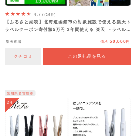
4.77
(26件)
【ふるさと納税】北海道函館市の対象施設で使える楽天ト
ラベルクーポン寄付額5万円 3年間使える 楽天 トラベルク
ーポン 楽天トラベル 旅行 トラベル 北海道 函館 チケット
50,000
楽天市場
価格
円
国内旅行 観光 ホテル 温泉 夜景 グルメ
クチコミ
この返礼品を見る
愛知県名古屋市
24