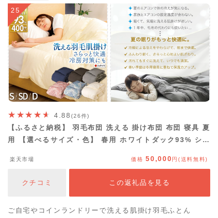
25
4.88
(26件)
【ふるさと納税】 羽毛布団 洗える 掛け布団 布団 寝具 夏
用 【選べるサイズ・色】 春用 ホワイトダック93% シン
グル セミダブル ダブル ダウンケット 肌掛け布団 日本製
50,000
楽天市場
価格
円(送料無料)
ふとん 羽毛 肌掛け ベッド 掛け 軽量 [川村羽毛 山梨県 韮
崎市 20742703]
クチコミ
この返礼品を見る
ご自宅やコインランドリーで洗える肌掛け羽毛ふとん