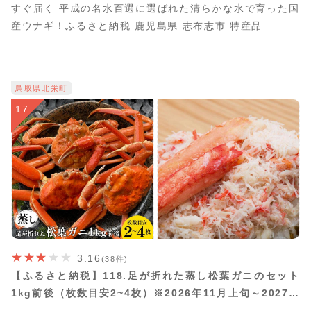
すぐ届く 平成の名水百選に選ばれた清らかな水で育った国
産ウナギ！ふるさと納税 鹿児島県 志布志市 特産品
鳥取県北栄町
17
3.16
(38件)
【ふるさと納税】118.足が折れた蒸し松葉ガニのセット
1kg前後（枚数目安2~4枚）※2026年11月上旬～2027年
3月上旬頃に順次発送予定 | 家庭用 松葉ガニ 松葉蟹 蟹 か