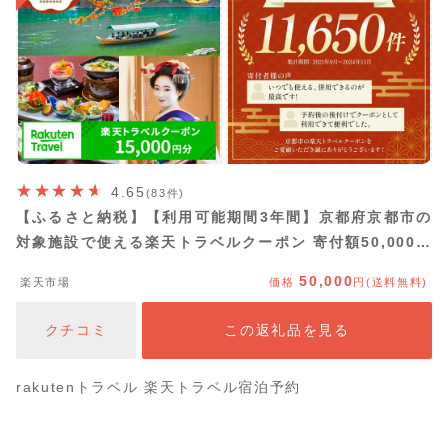
4.65
(83件)
【ふるさと納税】【利用可能期間3年間】京都府京都市の
対象施設で使える楽天トラベルクーポン 寄付額50,000円
| 観光地応援 温泉 観光 旅行 ホテル 旅館 クーポン チケッ
50,000
楽天市場
価格
円(送料無料)
ト 予約 父の日 母の日
クチコミ
この返礼品を見る
rakutenトラベル 楽天トラベル宿泊予約