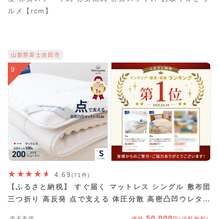
ルメ【rcm】
山梨県富士吉田市
9
4.69
(71件)
【ふるさと納税】 すぐ届く マットレス シングル 敷布団
三つ折り 高反発 点で支える 体圧分散 高密凸凹ウレタン
スムース生地 体圧分散 腰痛対策 寝具 国産 布団 収納バッ
50,000
楽天市場
価格
円(送料無料)