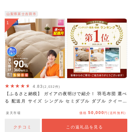
山梨県富士吉田市
1
4.83
(2,032件)
【ふるさと納税】 ガイアの夜明けで紹介！ 羽毛布団 選べ
る 配送月 サイズ シングル セミダブル ダブル クイーン
合掛け 洗える 冬 暖かい 羽毛ふとん 掛け布団 布団 ゴー
50,000
楽天市場
価格
円(送料無料)
ルドラベル アイボリー 軽量 日本製 ふとん 寝具 ふるさと
納税
クチコミ
この返礼品を見る