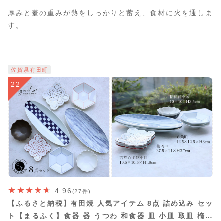
厚みと蓋の重みが熱をしっかりと蓄え、食材に火を通しま
す。
佐賀県有田町
22
4.96
(27件)
【ふるさと納税】有田焼 人気アイテム 8点 詰め込み セッ
ト【まるふく】食器 器 うつわ 和食器 皿 小皿 取皿 楕円