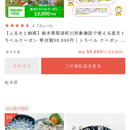
4.78
(27件)
【ふるさと納税】栃木県那須町の対象施設で使える楽天ト
ラベルクーポン 寄付額50,000円｜トラベル クーポン 温
泉 観光 旅行 リゾート ホテル 旅館 宿泊 宿泊券 利用券 露
50,000
楽天市場
価格
円(送料無料)
天風呂 予約 国内旅行 家族旅行 避暑地 夏休み お盆 年末
年始 GW ゴールデンウイーク ご褒美 贅沢
クチコミ
この返礼品を見る
栃木県
山口県下関市
20