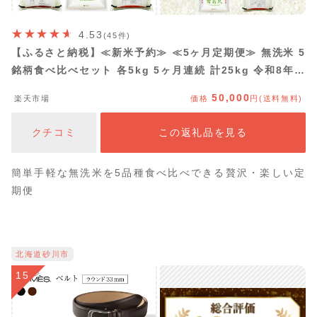
4.53
(45件)
【ふるさと納税】≪新米予約≫ ≪5ヶ月定期便≫ 無洗米 5
銘柄食べ比べセット 各5kg 5ヶ月連続 計25kg 令和8年産
コシヒカリ つや姫 はえぬき 雪若丸 ひとめぼれ 山形県産
50,000
楽天市場
価格
円(送料無料)
毎月下旬にお届け 東北 山形県 遊佐町 庄内地方 精米 白米
連続定期便 小分け
クチコミ
この返礼品を見る
簡単手軽な無洗米を5品種食べ比べできる贅沢・楽しい定
期便
北海道砂川市
15