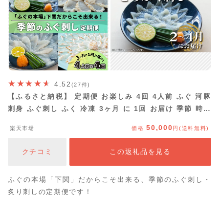
4.52
(27件)
【ふるさと納税】 定期便 お楽しみ 4回 4人前 ふぐ 河豚
刺身 ふぐ刺し ふく 冷凍 3ヶ月 に 1回 お届け 季節 時期
旬 春 夏 秋 冬 とらふぐ まふぐ 刺身 魚介 海鮮 鮮魚 お刺
50,000
楽天市場
価格
円(送料無料)
身 さしみ たたき 炙り刺し 大容量 フグ 父の日 母の日 プ
レゼント ギフト 豪華
クチコミ
この返礼品を見る
ふぐの本場「下関」だからこそ出来る、季節のふぐ刺し・
炙り刺しの定期便です！