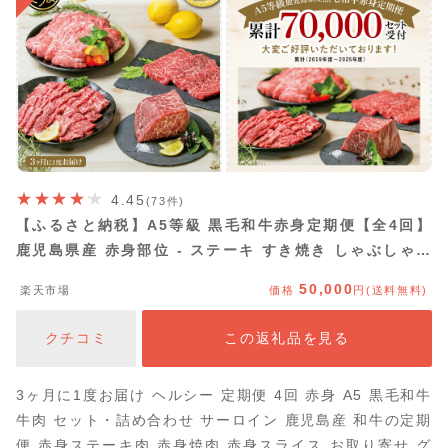
4.45
(73件)
【ふるさと納税】A5等級 黒毛和牛赤身定期便【全4回】
鹿児島県産 赤身部位 - ステーキ すき焼き しゃぶしゃぶ
焼肉 焼き肉 BBQ ローストビーフ ブロック肉 お肉 冷凍
50,000
楽天市場
価格
円(送料無料)
国産 牛肉 定期配送 カミチク 南さつま市 送料無料
クチコミ
この返礼品を見る
3ヶ月に1度お届け ヘルシー 定期便 4回 赤身 A5 黒毛和牛
牛肉 セット・詰め合わせ サーロイン 鹿児島産 和牛の定期
便 赤身ステーキ肉 赤身焼肉 赤身スライス お取り寄せ グ