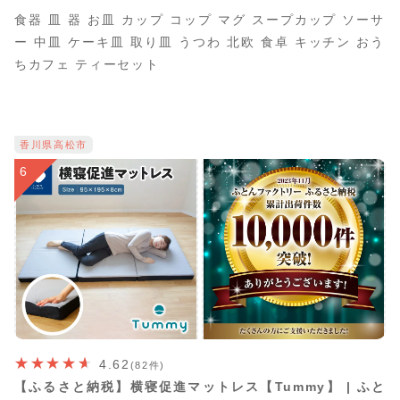
食器 皿 器 お皿 カップ コップ マグ スープカップ ソーサ
ー 中皿 ケーキ皿 取り皿 うつわ 北欧 食卓 キッチン おう
ちカフェ ティーセット
香川県高松市
6
4.62
(82件)
【ふるさと納税】横寝促進マットレス【Tummy】 | ふと